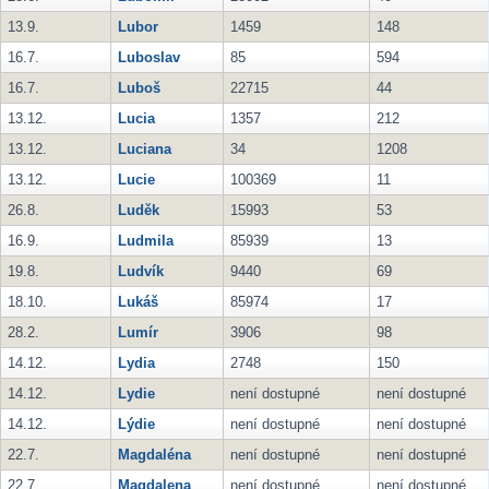
13.9.
Lubor
1459
148
16.7.
Luboslav
85
594
16.7.
Luboš
22715
44
13.12.
Lucia
1357
212
13.12.
Luciana
34
1208
13.12.
Lucie
100369
11
26.8.
Luděk
15993
53
16.9.
Ludmila
85939
13
19.8.
Ludvík
9440
69
18.10.
Lukáš
85974
17
28.2.
Lumír
3906
98
14.12.
Lydia
2748
150
14.12.
Lydie
není dostupné
není dostupné
14.12.
Lýdie
není dostupné
není dostupné
22.7.
Magdaléna
není dostupné
není dostupné
22.7.
Magdalena
není dostupné
není dostupné