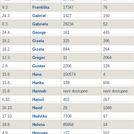
9.3.
Františka
17347
76
24.3.
Gabriel
1427
150
8.3.
Gabriela
28234
52
24.4.
George
161
445
18.2.
Gisela
325
395
18.2.
Gizela
844
264
12.3.
Gregor
11
2064
2.8.
Gustav
2206
128
15.8.
Hana
150574
4
15.8.
Hanka
139
656
15.8.
Hannah
není dostupné
není dostupné
6.10.
Hanuš
402
267
16.10.
Havel
29
1048
17.10.
Hedvika
7708
97
18.8.
Helena
85958
14
4.9.
Henrieta
177
552