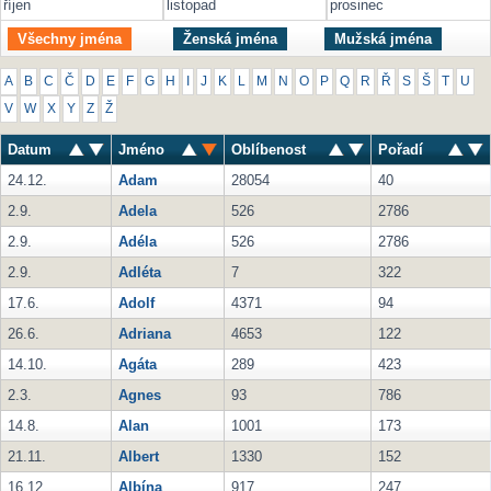
říjen
listopad
prosinec
Všechny jména
Ženská jména
Mužská jména
A
B
C
Č
D
E
F
G
H
I
J
K
L
M
N
O
P
Q
R
Ř
S
Š
T
U
V
W
X
Y
Z
Ž
Datum
Jméno
Oblíbenost
Pořadí
24.12.
Adam
28054
40
2.9.
Adela
526
2786
2.9.
Adéla
526
2786
2.9.
Adléta
7
322
17.6.
Adolf
4371
94
26.6.
Adriana
4653
122
14.10.
Agáta
289
423
2.3.
Agnes
93
786
14.8.
Alan
1001
173
21.11.
Albert
1330
152
16.12.
Albína
917
247