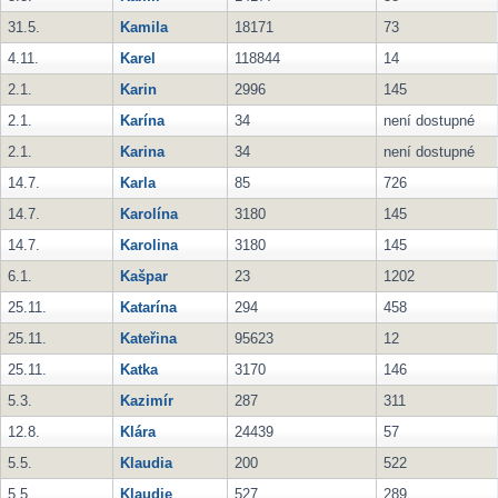
31.5.
Kamila
18171
73
4.11.
Karel
118844
14
2.1.
Karin
2996
145
2.1.
Karína
34
není dostupné
2.1.
Karina
34
není dostupné
14.7.
Karla
85
726
14.7.
Karolína
3180
145
14.7.
Karolina
3180
145
6.1.
Kašpar
23
1202
25.11.
Katarína
294
458
25.11.
Kateřina
95623
12
25.11.
Katka
3170
146
5.3.
Kazimír
287
311
12.8.
Klára
24439
57
5.5.
Klaudia
200
522
5.5.
Klaudie
527
289