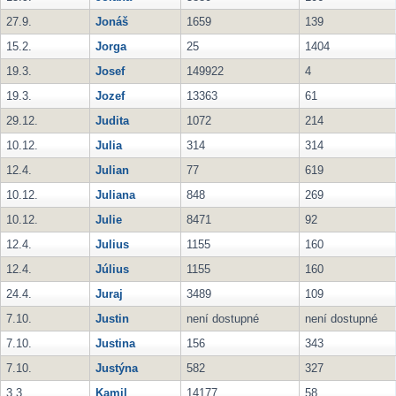
27.9.
Jonáš
1659
139
15.2.
Jorga
25
1404
19.3.
Josef
149922
4
19.3.
Jozef
13363
61
29.12.
Judita
1072
214
10.12.
Julia
314
314
12.4.
Julian
77
619
10.12.
Juliana
848
269
10.12.
Julie
8471
92
12.4.
Julius
1155
160
12.4.
Július
1155
160
24.4.
Juraj
3489
109
7.10.
Justin
není dostupné
není dostupné
7.10.
Justina
156
343
7.10.
Justýna
582
327
3.3.
Kamil
14177
58