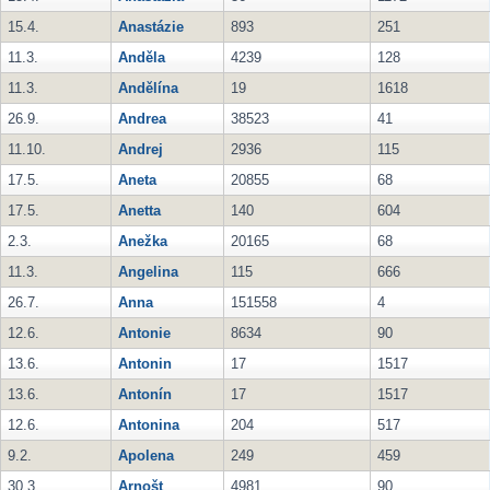
15.4.
Anastázie
893
251
11.3.
Anděla
4239
128
11.3.
Andělína
19
1618
26.9.
Andrea
38523
41
11.10.
Andrej
2936
115
17.5.
Aneta
20855
68
17.5.
Anetta
140
604
2.3.
Anežka
20165
68
11.3.
Angelina
115
666
26.7.
Anna
151558
4
12.6.
Antonie
8634
90
13.6.
Antonin
17
1517
13.6.
Antonín
17
1517
12.6.
Antonina
204
517
9.2.
Apolena
249
459
30.3.
Arnošt
4981
90