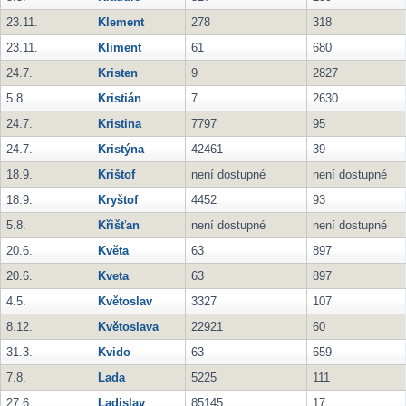
23.11.
Klement
278
318
23.11.
Kliment
61
680
24.7.
Kristen
9
2827
5.8.
Kristián
7
2630
24.7.
Kristina
7797
95
24.7.
Kristýna
42461
39
18.9.
Krištof
není dostupné
není dostupné
18.9.
Kryštof
4452
93
5.8.
Křišťan
není dostupné
není dostupné
20.6.
Květa
63
897
20.6.
Kveta
63
897
4.5.
Květoslav
3327
107
8.12.
Květoslava
22921
60
31.3.
Kvido
63
659
7.8.
Lada
5225
111
27.6.
Ladislav
85145
17