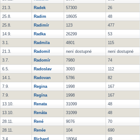
21.3.
Radek
57300
26
25.8.
Radim
18605
48
25.8.
Radimír
123
477
14.9.
Radka
26299
53
3.1.
Radmila
4801
115
21.3.
Radomil
není dostupné
není dostupné
3.7.
Radomír
7980
74
6.5.
Radoslav
3093
112
14.1.
Radovan
5786
82
7.9.
Regina
1998
167
7.9.
Regína
1998
167
13.10.
Renata
31099
48
13.10.
Renáta
31099
48
28.11.
René
9076
70
28.11.
Renée
104
690
3.4.
Richard
18064
49