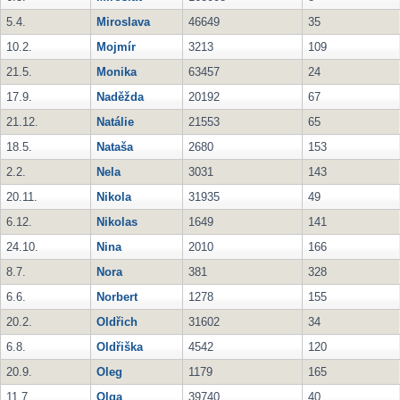
5.4.
Miroslava
46649
35
10.2.
Mojmír
3213
109
21.5.
Monika
63457
24
17.9.
Naděžda
20192
67
21.12.
Natálie
21553
65
18.5.
Nataša
2680
153
2.2.
Nela
3031
143
20.11.
Nikola
31935
49
6.12.
Nikolas
1649
141
24.10.
Nina
2010
166
8.7.
Nora
381
328
6.6.
Norbert
1278
155
20.2.
Oldřich
31602
34
6.8.
Oldřiška
4542
120
20.9.
Oleg
1179
165
11.7.
Olga
39740
40