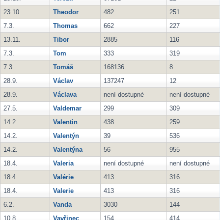
23.10.
Theodor
482
251
7.3.
Thomas
662
227
13.11.
Tibor
2885
116
7.3.
Tom
333
319
7.3.
Tomáš
168136
8
28.9.
Václav
137247
12
28.9.
Václava
není dostupné
není dostupné
27.5.
Valdemar
299
309
14.2.
Valentin
438
259
14.2.
Valentýn
39
536
14.2.
Valentýna
56
955
18.4.
Valeria
není dostupné
není dostupné
18.4.
Valérie
413
316
18.4.
Valerie
413
316
6.2.
Vanda
3030
144
10.8.
Vavřinec
154
414