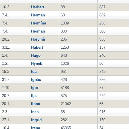
16.3.
Herbert
38
887
7.4.
Herman
60
689
7.4.
Hermína
1009
238
7.4.
Heřman
300
308
29.2.
Horymír
206
358
3.11.
Hubert
1253
157
1.4.
Hugo
648
240
1.2.
Hynek
1026
30
15.3.
Ida
951
243
31.7.
Ignác
428
226
1.10.
Igor
5188
87
20.7.
Ilja
575
229
20.1.
Ilona
21042
65
2.3.
Ines
68
916
27.1.
Ingrid
2821
150
16.4.
Irena
46065
34