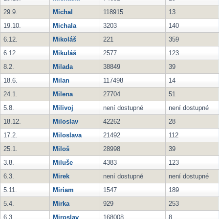
29.9.
Michal
118915
13
19.10.
Michala
3203
140
6.12.
Mikoláš
221
359
6.12.
Mikuláš
2577
123
8.2.
Milada
38849
39
18.6.
Milan
117498
14
24.1.
Milena
27704
51
5.8.
Milivoj
není dostupné
není dostupné
18.12.
Miloslav
42262
28
17.2.
Miloslava
21492
112
25.1.
Miloš
28998
39
3.8.
Miluše
4383
123
6.3.
Mirek
není dostupné
není dostupné
5.11.
Miriam
1547
189
5.4.
Mirka
929
253
6.3.
Miroslav
168008
8