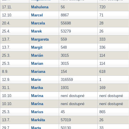
17.11.
Mahulena
56
720
12.10.
Marcel
8867
71
20.4.
Marcela
55698
28
25.4.
Marek
53279
26
13.7.
Margareta
559
333
13.7.
Margit
548
336
25.3.
Marián
3015
114
25.3.
Marian
3015
114
8.9.
Mariana
154
618
12.9.
Marie
316559
1
31.1.
Marika
1931
169
10.10.
Marina
není dostupné
není dostupné
10.10.
Marína
není dostupné
není dostupné
25.3.
Marius
45
865
13.7.
Markéta
57019
26
29.7.
Marta
50130
33