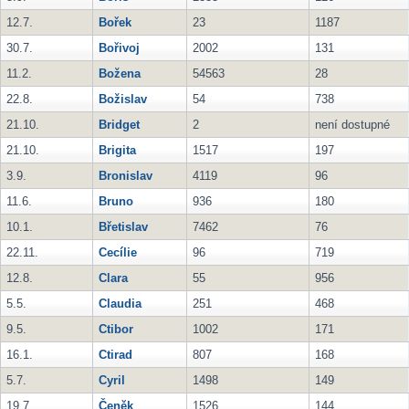
12.7.
Bořek
23
1187
30.7.
Bořivoj
2002
131
11.2.
Božena
54563
28
22.8.
Božislav
54
738
21.10.
Bridget
2
není dostupné
21.10.
Brigita
1517
197
3.9.
Bronislav
4119
96
11.6.
Bruno
936
180
10.1.
Břetislav
7462
76
22.11.
Cecílie
96
719
12.8.
Clara
55
956
5.5.
Claudia
251
468
9.5.
Ctibor
1002
171
16.1.
Ctirad
807
168
5.7.
Cyril
1498
149
19.7.
Čeněk
1526
144