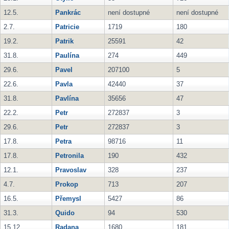
12.5.
Pankrác
není dostupné
není dostupné
2.7.
Patricie
1719
180
19.2.
Patrik
25591
42
31.8.
Paulína
274
449
29.6.
Pavel
207100
5
22.6.
Pavla
42440
37
31.8.
Pavlína
35656
47
22.2.
Petr
272837
3
29.6.
Petr
272837
3
17.8.
Petra
98716
11
17.8.
Petronila
190
432
12.1.
Pravoslav
328
237
4.7.
Prokop
713
207
16.5.
Přemysl
5427
86
31.3.
Quido
94
530
15.12.
Radana
1680
181