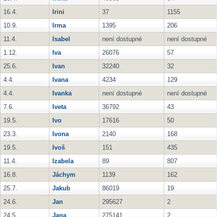
16.4.
Irini
37
1155
10.9.
Irma
1395
206
11.4.
Isabel
není dostupné
není dostupné
1.12.
Iva
26076
57
25.6.
Ivan
32240
32
4.4.
Ivana
4234
129
4.4.
Ivanka
není dostupné
není dostupné
7.6.
Iveta
36792
43
19.5.
Ivo
17616
50
23.3.
Ivona
2140
168
19.5.
Ivoš
151
435
11.4.
Izabela
89
807
16.8.
Jáchym
1139
162
25.7.
Jakub
86019
19
24.6.
Jan
295627
2
24.5.
Jana
275141
2