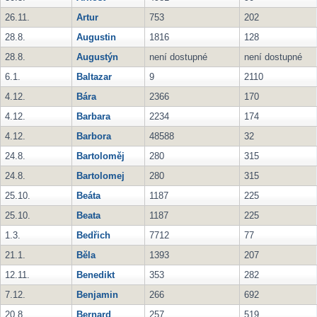
26.11.
Artur
753
202
28.8.
Augustin
1816
128
28.8.
Augustýn
není dostupné
není dostupné
6.1.
Baltazar
9
2110
4.12.
Bára
2366
170
4.12.
Barbara
2234
174
4.12.
Barbora
48588
32
24.8.
Bartoloměj
280
315
24.8.
Bartolomej
280
315
25.10.
Beáta
1187
225
25.10.
Beata
1187
225
1.3.
Bedřich
7712
77
21.1.
Běla
1393
207
12.11.
Benedikt
353
282
7.12.
Benjamin
266
692
20.8.
Bernard
257
519