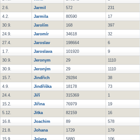
2.6.
Jarmil
572
231
4.2.
Jarmila
80590
17
30.9.
Jarolím
168
397
24.9.
Jaromír
34618
32
27.4.
Jaroslav
198664
6
1.7.
Jaroslava
101920
9
30.9.
Jeronym
29
1110
30.9.
Jeroným
29
1110
15.7.
Jindřich
29284
38
4.9.
Jindřiška
18178
73
24.4.
Jiří
315369
1
15.2.
Jiřina
76979
19
5.12.
Jitka
82159
16
16.8.
Joachim
89
578
21.8.
Johana
1729
179
15.9.
Jolana
5880
106