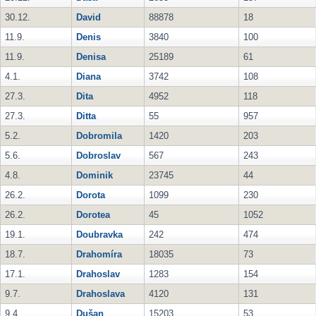
30.12.
David
88878
18
11.9.
Denis
3840
100
11.9.
Denisa
25189
61
4.1.
Diana
3742
108
27.3.
Dita
4952
118
27.3.
Ditta
55
957
5.2.
Dobromila
1420
203
5.6.
Dobroslav
567
243
4.8.
Dominik
23745
44
26.2.
Dorota
1099
230
26.2.
Dorotea
45
1052
19.1.
Doubravka
242
474
18.7.
Drahomíra
18035
73
17.1.
Drahoslav
1283
154
9.7.
Drahoslava
4120
131
9.4.
Dušan
15203
53