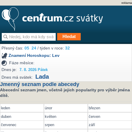
reklama
Přesný čas:
05
:
24
/ týden v roce:
32
Znamení Horoskopu:
Lev
Fáze měsíce:
Dnes je:
7. 8. 2026 Pátek
Lada
Dnes má svátek:
Jmenný seznam podle abecedy
Abecední seznam jmen, včetně jejich popularity pro výběr jména
dítě.
leden
únor
březen
duben
květen
červen
červenec
srpen
září