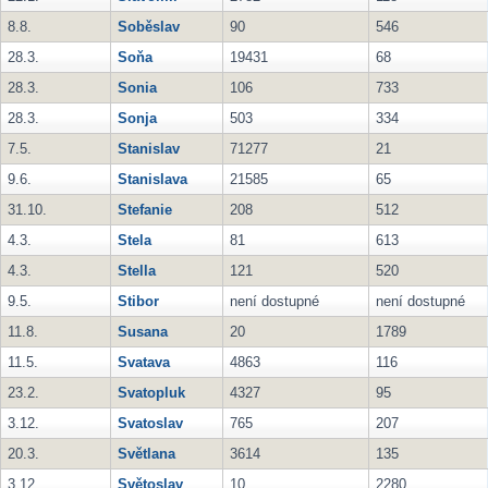
8.8.
Soběslav
90
546
28.3.
Soňa
19431
68
28.3.
Sonia
106
733
28.3.
Sonja
503
334
7.5.
Stanislav
71277
21
9.6.
Stanislava
21585
65
31.10.
Stefanie
208
512
4.3.
Stela
81
613
4.3.
Stella
121
520
9.5.
Stibor
není dostupné
není dostupné
11.8.
Susana
20
1789
11.5.
Svatava
4863
116
23.2.
Svatopluk
4327
95
3.12.
Svatoslav
765
207
20.3.
Světlana
3614
135
3.12.
Světoslav
10
2280