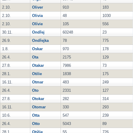
2.10.
Oliver
910
183
2.10.
Olivia
48
1030
2.10.
Olívie
105
556
30.11.
Ondřej
60248
23
26.9.
Ondřejka
78
775
1.8.
Oskar
970
178
26.4.
Ota
2175
129
27.8.
Otakar
7986
73
28.1.
Otilie
1838
175
16.11.
Otmar
483
249
26.4.
Oto
2331
127
27.8.
Otokar
282
314
16.11.
Otomar
330
293
10.6.
Otta
547
239
26.4.
Otto
5043
89
28.1.
Otýlie
55
726