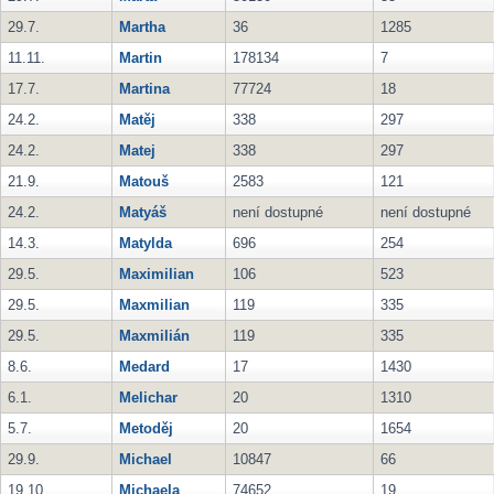
29.7.
Martha
36
1285
11.11.
Martin
178134
7
17.7.
Martina
77724
18
24.2.
Matěj
338
297
24.2.
Matej
338
297
21.9.
Matouš
2583
121
24.2.
Matyáš
není dostupné
není dostupné
14.3.
Matylda
696
254
29.5.
Maximilian
106
523
29.5.
Maxmilian
119
335
29.5.
Maxmilián
119
335
8.6.
Medard
17
1430
6.1.
Melichar
20
1310
5.7.
Metoděj
20
1654
29.9.
Michael
10847
66
19.10.
Michaela
74652
19