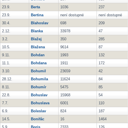
23.9.
Berta
1036
237
23.9.
Bertina
není dostupné
není dostupné
30.4.
Blahoslav
698
209
2.12.
Blanka
33978
47
3.2.
Blažej
350
285
10.5.
Blažena
9614
87
9.11.
Bohdan
1993
132
11.1.
Bohdana
1911
172
3.10.
Bohumil
23659
42
28.12.
Bohumila
11624
84
8.11.
Bohumír
5475
85
22.8.
Bohuslav
15968
54
7.7.
Bohuslava
6001
110
6.9.
Boleslav
824
187
14.5.
Bonifác
16
1464
5.9.
Boris
2333
126