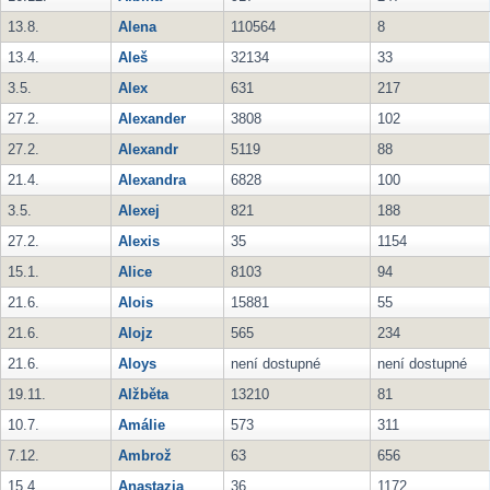
13.8.
Alena
110564
8
13.4.
Aleš
32134
33
3.5.
Alex
631
217
27.2.
Alexander
3808
102
27.2.
Alexandr
5119
88
21.4.
Alexandra
6828
100
3.5.
Alexej
821
188
27.2.
Alexis
35
1154
15.1.
Alice
8103
94
21.6.
Alois
15881
55
21.6.
Alojz
565
234
21.6.
Aloys
není dostupné
není dostupné
19.11.
Alžběta
13210
81
10.7.
Amálie
573
311
7.12.
Ambrož
63
656
15.4.
Anastazia
36
1172