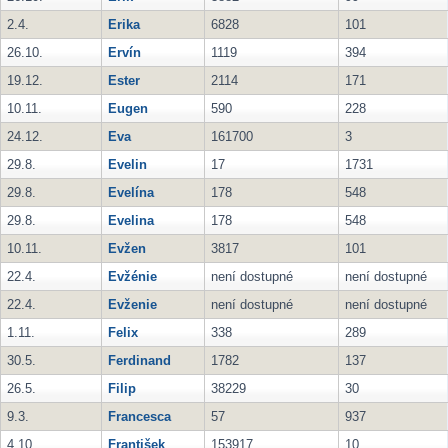
2.4.
Erika
6828
101
26.10.
Ervín
1119
394
19.12.
Ester
2114
171
10.11.
Eugen
590
228
24.12.
Eva
161700
3
29.8.
Evelin
17
1731
29.8.
Evelína
178
548
29.8.
Evelina
178
548
10.11.
Evžen
3817
101
22.4.
Evžénie
není dostupné
není dostupné
22.4.
Evženie
není dostupné
není dostupné
1.11.
Felix
338
289
30.5.
Ferdinand
1782
137
26.5.
Filip
38229
30
9.3.
Francesca
57
937
4.10.
František
153917
10