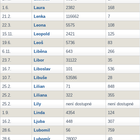
1.6.
Laura
2382
168
21.2.
Lenka
116662
7
22.3.
Leona
5575
108
15.11.
Leopold
2421
125
19.6.
Leoš
5736
83
6.11.
Liběna
643
266
23.7.
Libor
31122
35
16.7.
Liboslav
101
536
10.7.
Libuše
53586
28
25.2.
Lilian
71
848
25.2.
Liliana
322
355
25.2.
Lily
není dostupné
není dostupné
1.9.
Linda
4354
124
16.2.
Ljuba
448
307
28.6.
Lubomil
56
759
28.6.
Lubomír
28002
40