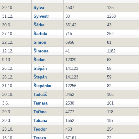
29.10.
Sylva
4507
125
31.12.
Sylvestr
30
1258
30.6.
Šárka
35142
43
27.10.
Šarlota
715
252
22.12.
Šimon
6956
81
12.12.
Šimona
41
1182
9.10.
Štefan
12029
63
26.12.
Štěpán
141123
59
26.12.
Štepán
141123
59
31.10.
Štepánka
12256
82
30.10.
Tadeáš
3452
105
3.6.
Tamara
2530
161
29.3.
Taťána
4777
118
29.3.
Tatiana
1552
197
23.10.
Teodor
463
254
15.10.
Tereza
67161
22