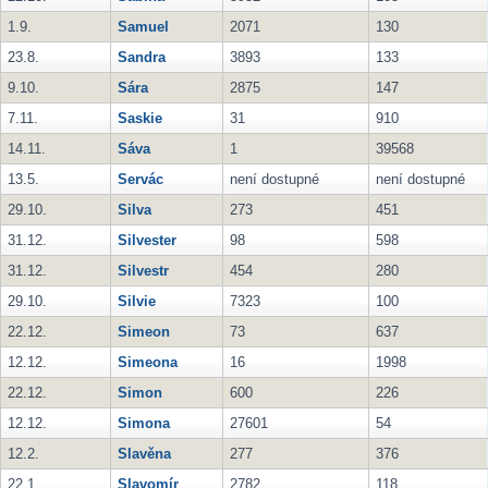
1.9.
Samuel
2071
130
23.8.
Sandra
3893
133
9.10.
Sára
2875
147
7.11.
Saskie
31
910
14.11.
Sáva
1
39568
13.5.
Servác
není dostupné
není dostupné
29.10.
Silva
273
451
31.12.
Silvester
98
598
31.12.
Silvestr
454
280
29.10.
Silvie
7323
100
22.12.
Simeon
73
637
12.12.
Simeona
16
1998
22.12.
Simon
600
226
12.12.
Simona
27601
54
12.2.
Slavěna
277
376
22.1.
Slavomír
2782
118