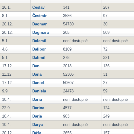
16.1.
Česlav
341
287
8.1.
Čestmír
3586
97
20.12.
Dagmar
54730
30
20.12.
Dagmara
205
509
5.1.
Dalemil
není dostupné
není dostupné
4.6.
Dalibor
8109
72
5.1.
Dalimil
278
321
17.12.
Dan
2018
136
11.12.
Dana
52306
31
17.12.
Daniel
50607
27
9.9.
Daniela
24478
59
10.4.
Daria
není dostupné
není dostupné
22.9.
Darina
4577
124
10.4.
Darja
903
249
10.4.
Darya
není dostupné
není dostupné
20.12.
Dáša
2655
157