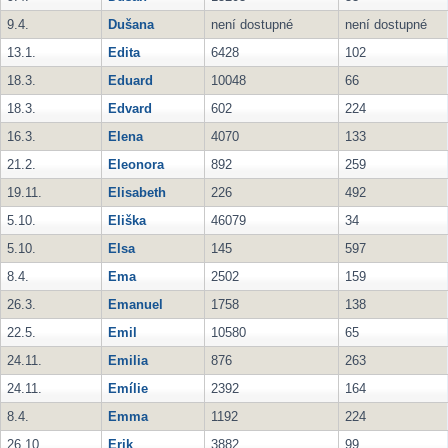
9.4.
Dušana
není dostupné
není dostupné
13.1.
Edita
6428
102
18.3.
Eduard
10048
66
18.3.
Edvard
602
224
16.3.
Elena
4070
133
21.2.
Eleonora
892
259
19.11.
Elisabeth
226
492
5.10.
Eliška
46079
34
5.10.
Elsa
145
597
8.4.
Ema
2502
159
26.3.
Emanuel
1758
138
22.5.
Emil
10580
65
24.11.
Emilia
876
263
24.11.
Emílie
2392
164
8.4.
Emma
1192
224
26.10.
Erik
3882
99