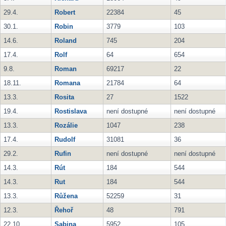
29.4.
Robert
22384
45
30.1.
Robin
3779
103
14.6.
Roland
745
204
17.4.
Rolf
64
654
9.8.
Roman
69217
22
18.11.
Romana
21784
64
13.3.
Rosita
27
1522
19.4.
Rostislava
není dostupné
není dostupné
13.3.
Rozálie
1047
238
17.4.
Rudolf
31081
36
29.2.
Rufin
není dostupné
není dostupné
14.3.
Rút
184
544
14.3.
Rut
184
544
13.3.
Růžena
52259
31
12.3.
Řehoř
48
791
22.10.
Sabina
5952
105