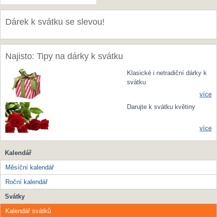
Dárek k svátku se slevou!
Najisto: Tipy na dárky k svátku
Klasické i netradiční dárky k
svátku
více
Darujte k svátku květiny
více
Kalendář
Měsíční kalendář
Roční kalendář
Svátky
Kalendář svátků