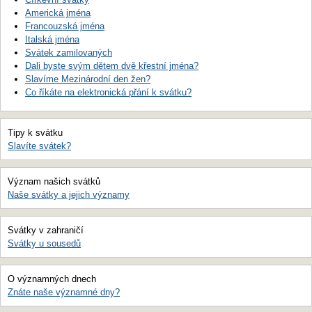
Americká jména
Francouzská jména
Italská jména
Svátek zamilovaných
Dali byste svým dětem dvě křestní jména?
Slavíme Mezinárodní den žen?
Co říkáte na elektronická přání k svátku?
Tipy k svátku
Slavíte svátek?
Význam našich svátků
Naše svátky a jejich významy
Svátky v zahraničí
Svátky u sousedů
O významných dnech
Znáte naše významné dny?