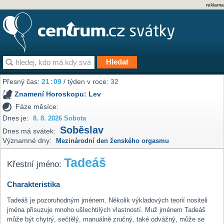
reklama
Přesný čas:
21
:
09
/ týden v roce:
32
Znamení Horoskopu:
Lev
Fáze měsíce:
Dnes je:
8. 8. 2026 Sobota
Soběslav
Dnes má svátek:
Významné dny:
Mezinárodní den ženského orgasmu
Tadeáš
Křestní jméno:
Charakteristika
Tadeáš je pozoruhodným jménem. Několik výkladových teorií nositeli
jména přisuzuje mnoho ušlechtilých vlastností. Muž jménem Tadeáš
může být chytrý, sečtělý, manuálně zručný, také odvážný, může se