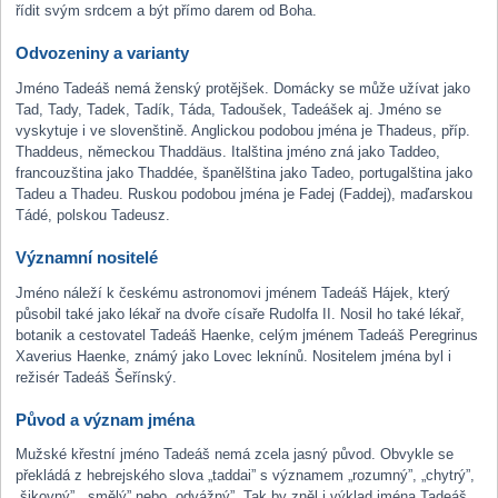
řídit svým srdcem a být přímo darem od Boha.
Odvozeniny a varianty
Jméno Tadeáš nemá ženský protějšek. Domácky se může užívat jako
Tad, Tady, Tadek, Tadík, Táda, Tadoušek, Tadeášek aj. Jméno se
vyskytuje i ve slovenštině. Anglickou podobou jména je Thadeus, příp.
Thaddeus, německou Thaddäus. Italština jméno zná jako Taddeo,
francouzština jako Thaddée, španělština jako Tadeo, portugalština jako
Tadeu a Thadeu. Ruskou podobou jména je Fadej (Faddej), maďarskou
Tádé, polskou Tadeusz.
Významní nositelé
Jméno náleží k českému astronomovi jménem Tadeáš Hájek, který
působil také jako lékař na dvoře císaře Rudolfa II. Nosil ho také lékař,
botanik a cestovatel Tadeáš Haenke, celým jménem Tadeáš Peregrinus
Xaverius Haenke, známý jako Lovec leknínů. Nositelem jména byl i
režisér Tadeáš Šeřínský.
Původ a význam jména
Mužské křestní jméno Tadeáš nemá zcela jasný původ. Obvykle se
překládá z hebrejského slova „taddai” s významem „rozumný”, „chytrý”,
„šikovný”, „smělý” nebo „odvážný”. Tak by zněl i výklad jména Tadeáš.