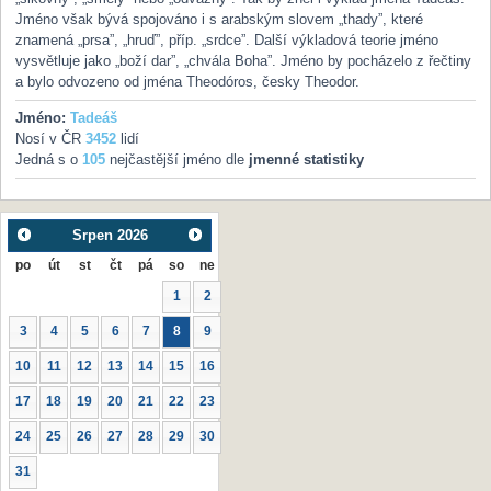
Jméno však bývá spojováno i s arabským slovem „thady”, které
znamená „prsa”, „hruď”, příp. „srdce”. Další výkladová teorie jméno
vysvětluje jako „boží dar”, „chvála Boha”. Jméno by pocházelo z řečtiny
a bylo odvozeno od jména Theodóros, česky Theodor.
Jméno:
Tadeáš
Nosí v ČR
3452
lidí
Jedná s o
105
nejčastější jméno dle
jmenné statistiky
Srpen
2026
po
út
st
čt
pá
so
ne
1
2
3
4
5
6
7
8
9
10
11
12
13
14
15
16
17
18
19
20
21
22
23
24
25
26
27
28
29
30
31