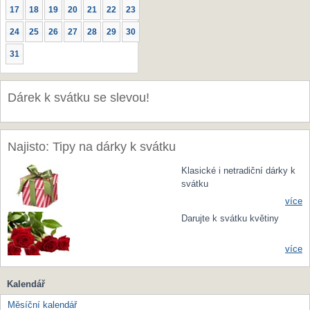
17
18
19
20
21
22
23
24
25
26
27
28
29
30
31
Dárek k svátku se slevou!
Najisto: Tipy na dárky k svátku
Klasické i netradiční dárky k
svátku
více
Darujte k svátku květiny
více
Kalendář
Měsíční kalendář