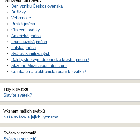
Nejnovější příspěvky
Den vzniku Československa
Dušičky
Velikonoce
Ruská jména
Církevní svátky
Americká jména
Francouzská jména
Italská jména
Svátek zamilovaných
Dali byste svým dětem dvě křestní jména?
Slavíme Mezinárodní den žen?
Co říkáte na elektronická přání k svátku?
Tipy k svátku
Slavíte svátek?
Význam našich svátků
Naše svátky a jejich významy
Svátky v zahraničí
Svátky u sousedů