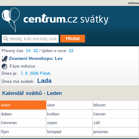
reklama
Přesný čas:
14
32
/ týden v roce:
32
Znamení Horoskopu:
Lev
Fáze měsíce:
Dnes je:
7. 8. 2026 Pátek
Lada
Dnes má svátek:
Kalendář svátků - Leden
leden
únor
březen
duben
květen
červen
červenec
srpen
září
říjen
listopad
prosinec