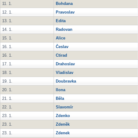
11. 1.
Bohdana
12. 1.
Pravoslav
13. 1.
Edita
14. 1.
Radovan
15. 1.
Alice
16. 1.
Česlav
16. 1.
Ctirad
17. 1.
Drahoslav
18. 1.
Vladislav
19. 1.
Doubravka
20. 1.
Ilona
21. 1.
Běla
22. 1.
Slavomír
23. 1.
Zdenko
23. 1.
Zdeněk
23. 1.
Zdenek