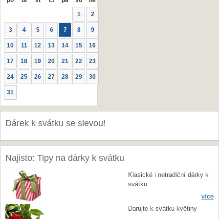
po
út
st
čt
pá
so
ne
1
2
3
4
5
6
7
8
9
10
11
12
13
14
15
16
17
18
19
20
21
22
23
24
25
26
27
28
29
30
31
Dárek k svátku se slevou!
Najisto: Tipy na dárky k svátku
Klasické i netradiční dárky k
svátku
více
Darujte k svátku květiny