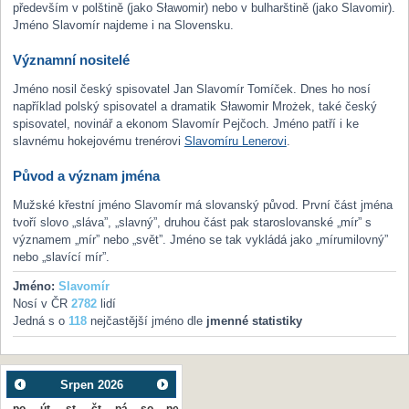
především v polštině (jako Sławomir) nebo v bulharštině (jako Slavomir).
Jméno Slavomír najdeme i na Slovensku.
Významní nositelé
Jméno nosil český spisovatel Jan Slavomír Tomíček. Dnes ho nosí
například polský spisovatel a dramatik Sławomir Mrożek, také český
spisovatel, novinář a ekonom Slavomír Pejčoch. Jméno patří i ke
slavnému hokejovému trenérovi
Slavomíru Lenerovi
.
Původ a význam jména
Mužské křestní jméno Slavomír má slovanský původ. První část jména
tvoří slovo „sláva”, „slavný”, druhou část pak staroslovanské „mír” s
významem „mír” nebo „svět”. Jméno se tak vykládá jako „mírumilovný”
nebo „slavící mír”.
Jméno:
Slavomír
Nosí v ČR
2782
lidí
Jedná s o
118
nejčastější jméno dle
jmenné statistiky
Srpen
2026