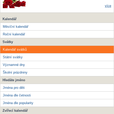
více
Kalendář
Měsíční kalendář
Roční kalendář
Svátky
Kalendář svátků
Státní svátky
Významné dny
Školní prázdniny
Hledáte jméno
Jména pro děti
Jména dle četnosti
Jména dle popularity
Zvířecí kalendář