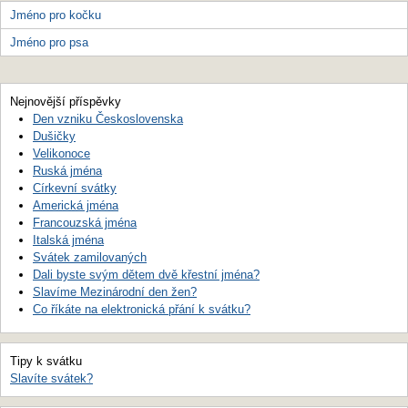
Jméno pro kočku
Jméno pro psa
Nejnovější příspěvky
Den vzniku Československa
Dušičky
Velikonoce
Ruská jména
Církevní svátky
Americká jména
Francouzská jména
Italská jména
Svátek zamilovaných
Dali byste svým dětem dvě křestní jména?
Slavíme Mezinárodní den žen?
Co říkáte na elektronická přání k svátku?
Tipy k svátku
Slavíte svátek?