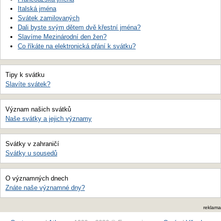
Italská jména
Svátek zamilovaných
Dali byste svým dětem dvě křestní jména?
Slavíme Mezinárodní den žen?
Co říkáte na elektronická přání k svátku?
Tipy k svátku
Slavíte svátek?
Význam našich svátků
Naše svátky a jejich významy
Svátky v zahraničí
Svátky u sousedů
O významných dnech
Znáte naše významné dny?
reklama