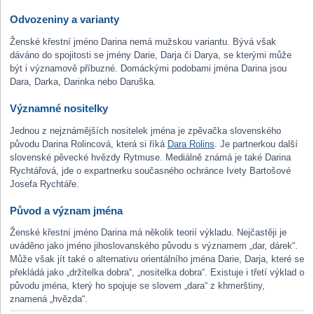
Odvozeniny a varianty
Ženské křestní jméno Darina nemá mužskou variantu. Bývá však
dáváno do spojitosti se jmény Darie, Darja či Darya, se kterými může
být i významově příbuzné. Domáckými podobami jména Darina jsou
Dara, Darka, Darinka nebo Daruška.
Významné nositelky
Jednou z nejznámějších nositelek jména je zpěvačka slovenského
původu Darina Rolincová, která si říká
Dara Rolins
. Je partnerkou další
slovenské pěvecké hvězdy Rytmuse. Mediálně známá je také Darina
Rychtářová, jde o expartnerku současného ochránce Ivety Bartošové
Josefa Rychtáře.
Původ a význam jména
Ženské křestní jméno Darina má několik teorií výkladu. Nejčastěji je
uváděno jako jméno jihoslovanského původu s významem „dar, dárek“.
Může však jít také o alternativu orientálního jména Darie, Darja, které se
překládá jako „držitelka dobra“, „nositelka dobra“. Existuje i třetí výklad o
původu jména, který ho spojuje se slovem „dara“ z khmerštiny,
znamená „hvězda“.