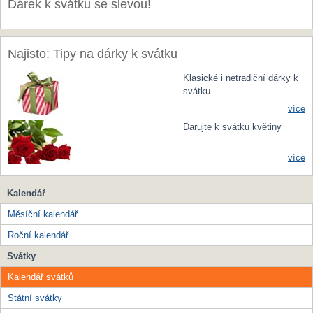
Dárek k svátku se slevou!
Najisto: Tipy na dárky k svátku
Klasické i netradiční dárky k
svátku
více
Darujte k svátku květiny
více
Kalendář
Měsíční kalendář
Roční kalendář
Svátky
Kalendář svátků
Státní svátky