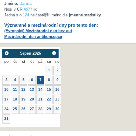
Jméno:
Darina
Nosí v ČR
4577
lidí
Jedná s o
124
nejčastější jméno dle
jmenné statistiky
Významné a mezinárodní dny pro tento den:
(Evropský) Mezinárodní den bez aut
Mezinárodní den antikoncepce
Srpen
2026
po
út
st
čt
pá
so
ne
1
2
3
4
5
6
7
8
9
10
11
12
13
14
15
16
17
18
19
20
21
22
23
24
25
26
27
28
29
30
31