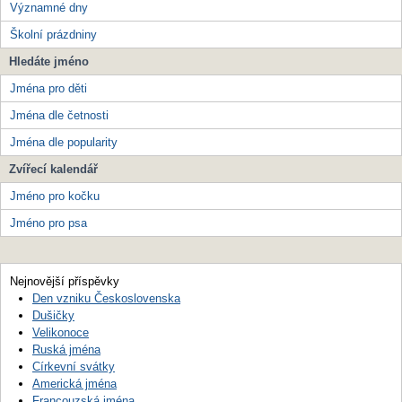
Významné dny
Školní prázdniny
Hledáte jméno
Jména pro děti
Jména dle četnosti
Jména dle popularity
Zvířecí kalendář
Jméno pro kočku
Jméno pro psa
Nejnovější příspěvky
Den vzniku Československa
Dušičky
Velikonoce
Ruská jména
Církevní svátky
Americká jména
Francouzská jména