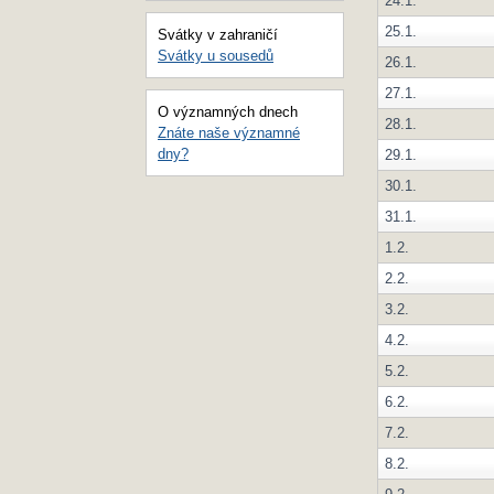
24.1.
25.1.
Svátky v zahraničí
Svátky u sousedů
26.1.
27.1.
O významných dnech
28.1.
Znáte naše významné
dny?
29.1.
30.1.
31.1.
1.2.
2.2.
3.2.
4.2.
5.2.
6.2.
7.2.
8.2.