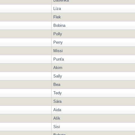
Dášenka
Líza
Flek
Bobina
Polly
Perry
Missi
Punťa
Akim
Sally
Bea
Tedy
Sára
Aida
Alík
Sisi