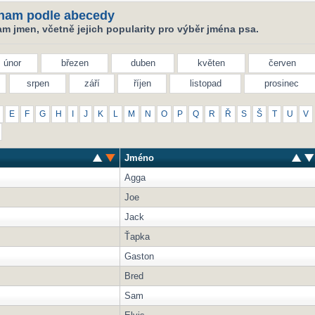
nam podle abecedy
m jmen, včetně jejich popularity pro výběr jména psa.
únor
březen
duben
květen
červen
srpen
září
říjen
listopad
prosinec
E
F
G
H
I
J
K
L
M
N
O
P
Q
R
Ř
S
Š
T
U
V
Jméno
Agga
Joe
Jack
Ťapka
Gaston
Bred
Sam