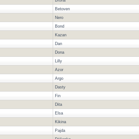
Brona
Betoven
Nero
Bond
Kazan
Dan
Dona
Lilly
Azor
Argo
Dasty
Fin
Dita
Elsa
Kikina
Pajda