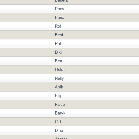
Babeta
Roxy
Bona
Rol
Besi
Raf
Dixi
Ben
Oskar
Nelly
Abík
Filip
Falco
Baryk
Cid
Dino