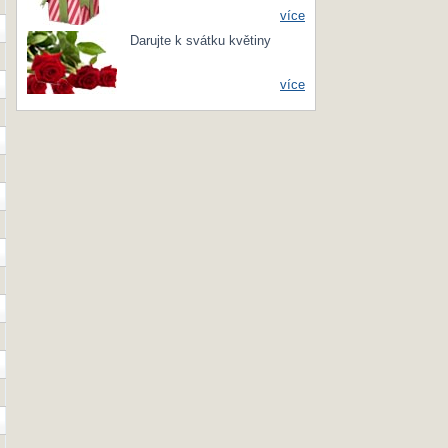
více
Darujte k svátku květiny
více