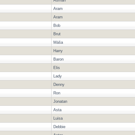
Asman
Aram
Aram
Bob
Brut
Máša
Harry
Baron
Elis
Lady
Denny
Ron
Jonatan
Asta
Luisa
Debbie