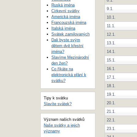
8.1.
Ruská jména
9.1.
Církevní svátky
Americká jména
10.1.
Francouzská jména
11.1.
Italská jména
Svátek zamilovaných
12.1.
Dali byste svým
13.1.
dětem dvě křestní
14.1.
jména?
Slavíme Mezinárodní
15.1.
den žen?
16.1.
Co říkáte na
elektronická přání k
17.1.
svátku?
18.1.
19.1.
Tipy k svátku
20.1.
Slavíte svátek?
21.1.
Význam našich svátků
22.1.
Naše svátky a jejich
23.1.
významy