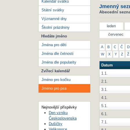
Kalendář svátků
Jmenný sez
Státní svátky
Abecední sezna
Významné dny
leden
Školní prázdniny
červenec
Hledáte jméno
Jména pro děti
A
B
C
Č
D
Jména dle četnosti
W
X
Y
Z
Ž
Jména dle popularity
Datum
Zvířecí kalendář
1.1.
Jméno pro kočku
2.1.
Jméno pro psa
3.1.
4.1.
5.1.
Nejnovější příspěvky
Den vzniku
6.1.
Československa
7.1.
Dušičky
Velikonoce