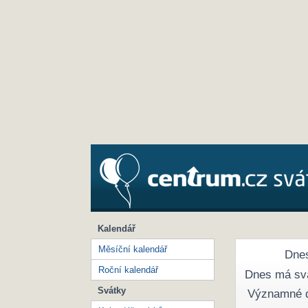
Kalendář
Měsíční kalendář
Dnes
Roční kalendář
Dnes má sv
Svátky
Významné 