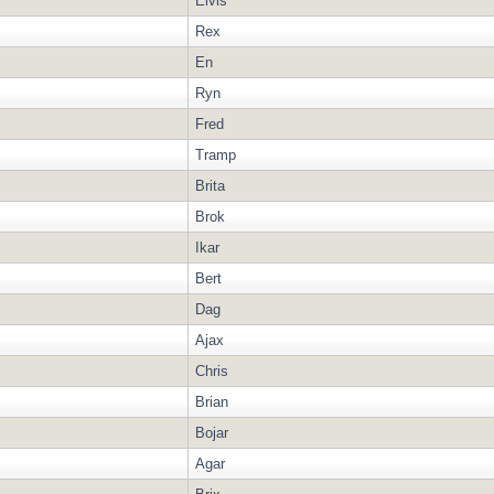
Elvis
Rex
En
Ryn
Fred
Tramp
Brita
Brok
Ikar
Bert
Dag
Ajax
Chris
Brian
Bojar
Agar