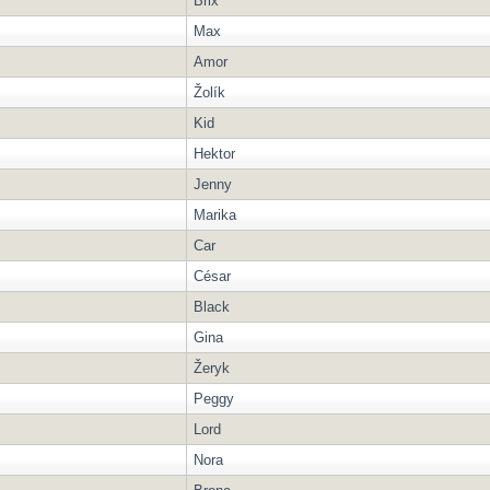
Brix
Max
Amor
Žolík
Kid
Hektor
Jenny
Marika
Car
César
Black
Gina
Žeryk
Peggy
Lord
Nora