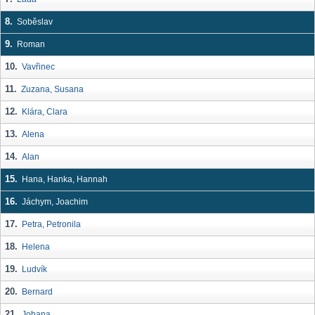
8.
Soběslav
9.
Roman
10.
Vavřinec
11.
Zuzana, Susana
12.
Klára, Clara
13.
Alena
14.
Alan
15.
Hana, Hanka, Hannah
16.
Jáchym, Joachim
17.
Petra, Petronila
18.
Helena
19.
Ludvík
20.
Bernard
21.
Johana