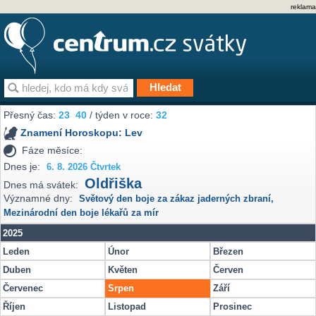
reklama
Přesný čas:
23
40
/ týden v roce:
32
Znamení Horoskopu:
Lev
Fáze měsíce:
Dnes je:
6. 8. 2026 Čtvrtek
Oldřiška
Dnes má svátek:
Významné dny:
Světový den boje za zákaz jaderných zbraní
,
Mezinárodní den boje lékařů za mír
2025
Leden
Únor
Březen
Duben
Květen
Červen
Červenec
Srpen
Září
Říjen
Listopad
Prosinec