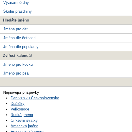
Významné dny
Školní prázdniny
Hledáte jméno
Jména pro děti
Jména dle četnosti
Jména dle popularity
Zvířecí kalendář
Jméno pro kočku
Jméno pro psa
Nejnovější příspěvky
Den vzniku Československa
Dušičky
Velikonoce
Ruská jména
Církevní svátky
Americká jména
Francouzská jména