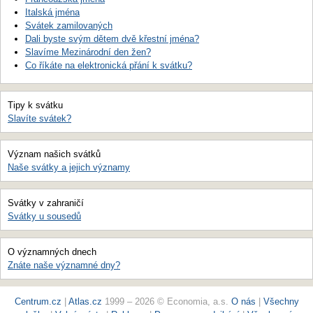
Italská jména
Svátek zamilovaných
Dali byste svým dětem dvě křestní jména?
Slavíme Mezinárodní den žen?
Co říkáte na elektronická přání k svátku?
Tipy k svátku
Slavíte svátek?
Význam našich svátků
Naše svátky a jejich významy
Svátky v zahraničí
Svátky u sousedů
O významných dnech
Znáte naše významné dny?
Centrum.cz
|
Atlas.cz
1999 – 2026 © Economia, a.s.
O nás
|
Všechny