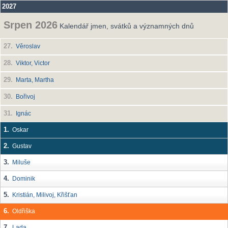
2027
Srpen 2026
Kalendář jmen, svátků a významných dnů
27.
Věroslav
28.
Viktor, Victor
29.
Marta, Martha
30.
Bořivoj
31.
Ignác
1.
Oskar
2.
Gustav
3.
Miluše
4.
Dominik
5.
Kristián, Milivoj, Křišťan
6.
Oldřiška
7.
Lada