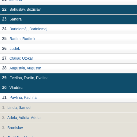
22.
Bohuslav, Božislav
23.
Sandra
24.
Bartoloměj, Bartolomej
25.
Radim, Radimír
26.
Luděk
27.
Otakar, Otokar
28.
Augustýn, Augustin
29.
Evelína, Evelin, Evelina
30.
Vladěna
31.
Pavlína, Paulína
1.
Linda, Samuel
2.
Adéla, Adléta, Adela
3.
Bronislav