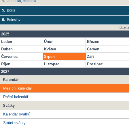
4.
Jindřiška, Henrieta
5.
Boris
6.
Boleslav
reklama
2025
Leden
Únor
Březen
Duben
Květen
Červen
Červenec
Srpen
Září
Říjen
Listopad
Prosinec
2027
Kalendář
Měsíční kalendář
Roční kalendář
Svátky
Kalendář svátků
Státní svátky