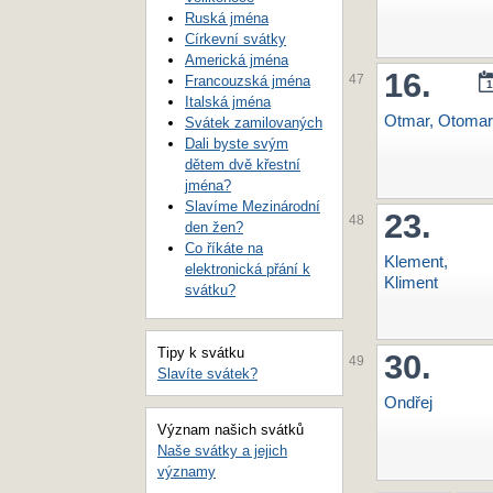
Ruská jména
Církevní svátky
Americká jména
16.
47
Francouzská jména
1
Italská jména
Otmar, Otomar
Svátek zamilovaných
Dali byste svým
dětem dvě křestní
jména?
Slavíme Mezinárodní
23.
48
den žen?
Co říkáte na
Klement,
elektronická přání k
Kliment
svátku?
Tipy k svátku
30.
49
Slavíte svátek?
Ondřej
Význam našich svátků
Naše svátky a jejich
významy