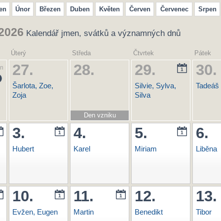
en
Únor
Březen
Duben
Květen
Červen
Červenec
Srpen
 2026
Kalendář jmen, svátků a významných dnů
Úterý
Středa
Čtvrtek
Pátek
27.
28.
29.
30.
en
1
Šarlota, Zoe,
Silvie, Sylva,
Tadeáš
Zoja
Silva
Den vzniku
samostatného
3.
4.
5.
6.
1
1
československého
státu
Hubert
Karel
Miriam
Liběna
10.
11.
12.
13.
1
1
Evžen, Eugen
Martin
Benedikt
Tibor