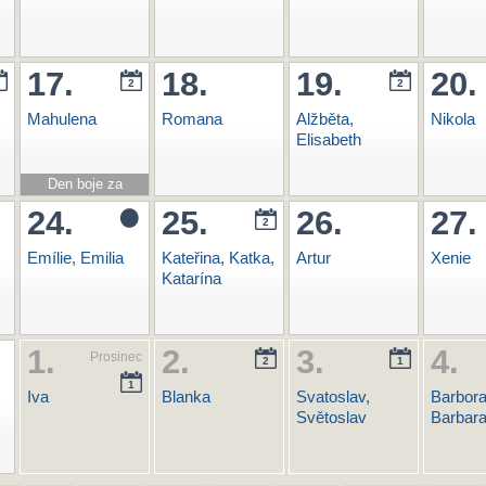
17.
18.
19.
20.
2
2
Mahulena
Romana
Alžběta,
Nikola
Elisabeth
Den boje za
svobodu a
24.
25.
26.
27.
2
demokracii
Emílie, Emilia
Kateřina, Katka,
Artur
Xenie
Katarína
1.
2.
3.
4.
Prosinec
2
1
1
Iva
Blanka
Svatoslav,
Barbora
Světoslav
Barbara