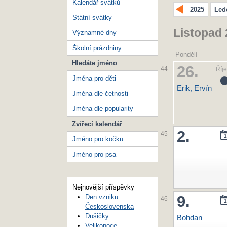
Kalendář svátků
2025
Led
Státní svátky
Listopad
Významné dny
Školní prázdniny
Pondělí
Hledáte jméno
26.
44
Říj
Jména pro děti
Erik, Ervín
Jména dle četnosti
Jména dle popularity
Zvířecí kalendář
2.
45
1
Jméno pro kočku
Jméno pro psa
Nejnovější příspěvky
9.
Den vzniku
46
1
Československa
Dušičky
Bohdan
Velikonoce