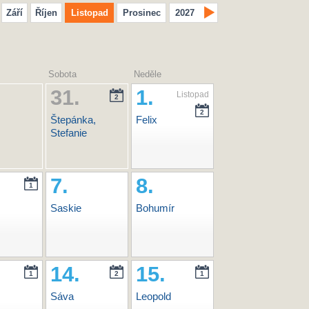
Září
Říjen
Listopad
Prosinec
2027
Sobota
Neděle
31.
1.
Listopad
2
2
Štepánka,
Felix
Stefanie
7.
8.
1
Saskie
Bohumír
14.
15.
1
2
1
Sáva
Leopold