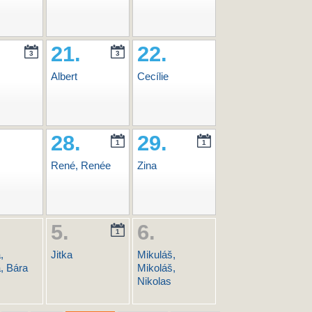
21.
22.
3
3
Albert
Cecílie
28.
29.
1
1
René, Renée
Zina
5.
6.
1
,
Jitka
Mikuláš,
, Bára
Mikoláš,
Nikolas