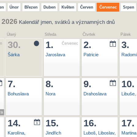
en
Únor
Březen
Duben
Květen
Červen
Červenec
Srpen
 2026
Kalendář jmen, svátků a významných dnů
Úterý
Středa
Čtvrtek
Pátek
30.
1.
2.
3.
en
Červenec
1
Šárka
Jaroslava
Patricie
Radomí
7.
8.
9.
10.
1
Bohuslava
Nora
Drahoslava
Libuše,
ra
14.
15.
16.
17.
1
Karolína,
Jindřich
Luboš, Liboslav,
Martina