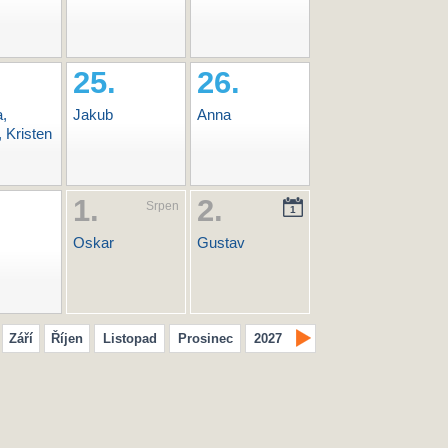
25.
26.
a,
Jakub
Anna
, Kristen
1.
2.
Srpen
1
Oskar
Gustav
Září
Říjen
Listopad
Prosinec
2027