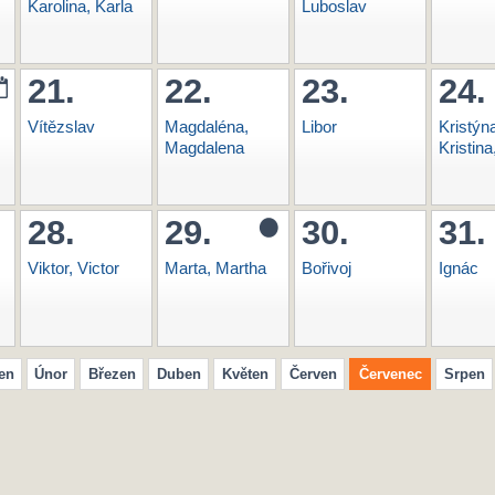
Karolina, Karla
Luboslav
21.
22.
23.
24.
Vítězslav
Magdaléna,
Libor
Kristýn
Magdalena
Kristina
28.
29.
30.
31.
Viktor, Victor
Marta, Martha
Bořivoj
Ignác
en
Únor
Březen
Duben
Květen
Červen
Červenec
Srpen