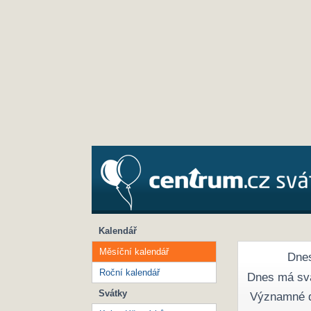
Kalendář
Měsíční kalendář
Dnes
Roční kalendář
Dnes má sv
Svátky
Významné 