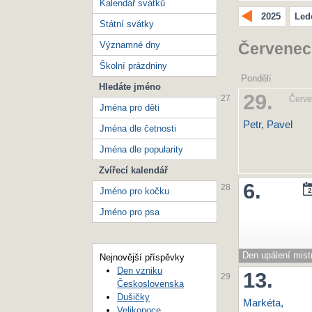
Kalendář svátků
2025
Led
Státní svátky
Významné dny
Červenec
Školní prázdniny
Pondělí
Hledáte jméno
29.
27
Červ
Jména pro děti
Petr, Pavel
Jména dle četnosti
Jména dle popularity
Zvířecí kalendář
6.
28
Jméno pro kočku
2
Jméno pro psa
Den upálení mist
Nejnovější příspěvky
Jana Husa
Den vzniku
13.
29
Československa
Dušičky
Markéta,
Velikonoce