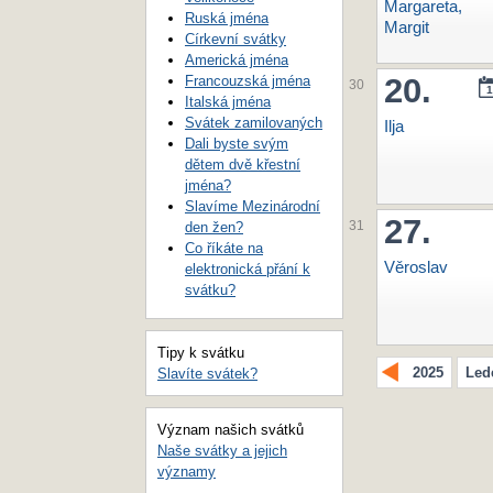
Margareta,
Ruská jména
Margit
Církevní svátky
Americká jména
20.
Francouzská jména
30
1
Italská jména
Svátek zamilovaných
Ilja
Dali byste svým
dětem dvě křestní
jména?
Slavíme Mezinárodní
27.
den žen?
31
Co říkáte na
Věroslav
elektronická přání k
svátku?
Tipy k svátku
2025
Led
Slavíte svátek?
Význam našich svátků
Naše svátky a jejich
významy