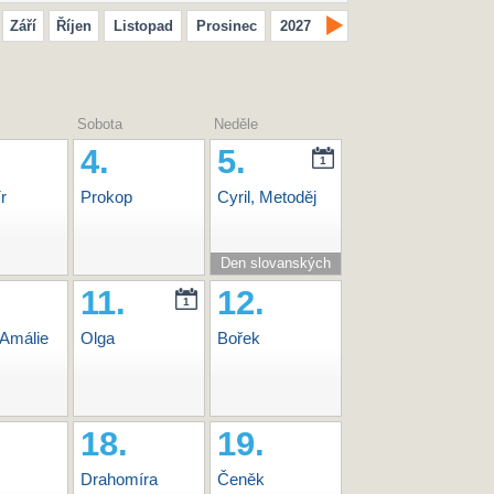
Září
Říjen
Listopad
Prosinec
2027
Sobota
Neděle
4.
5.
1
r
Prokop
Cyril, Metoděj
Den slovanských
věrozvěstů Cyrila a
11.
12.
1
Metoděje
 Amálie
Olga
Bořek
18.
19.
Drahomíra
Čeněk