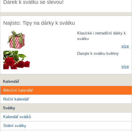
Dárek k svátku se slevou!
Najisto: Tipy na dárky k svátku
Klasické i netradiční dárky k
svátku
více
Darujte k svátku květiny
více
Kalendář
Měsíční kalendář
Roční kalendář
Svátky
Kalendář svátků
Státní svátky