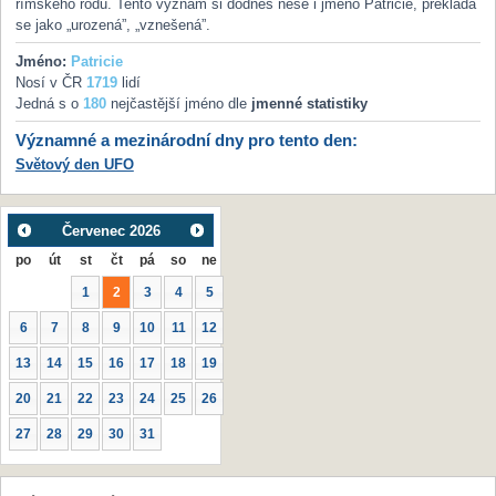
římského rodu. Tento význam si dodnes nese i jméno Patricie, překládá
se jako „urozená”, „vznešená”.
Jméno:
Patricie
Nosí v ČR
1719
lidí
Jedná s o
180
nejčastější jméno dle
jmenné statistiky
Významné a mezinárodní dny pro tento den:
Světový den UFO
Červenec
2026
po
út
st
čt
pá
so
ne
1
2
3
4
5
6
7
8
9
10
11
12
13
14
15
16
17
18
19
20
21
22
23
24
25
26
27
28
29
30
31