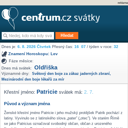
reklama
Dnes je:
6. 8. 2026 Čtvrtek
Přesný čas:
16
07
/ týden v roce:
32
Znamení Horoskopu:
Lev
Fáze měsíce:
Oldřiška
Dnes má svátek:
Významné dny:
Světový den boje za zákaz jaderných zbraní
,
Mezinárodní den boje lékařů za mír
Patricie
Křestní jméno:
svátek má:
2. 7.
Původ a význam jména
Ženské křestní jméno Patricie i jeho mužský protějšek Patrik pochází z
latiny. Vyvinulo se z latinského slova „pater” („otec”). Ve starém Římě
se jako Patricius označoval svobodný občan, občan z urozeného