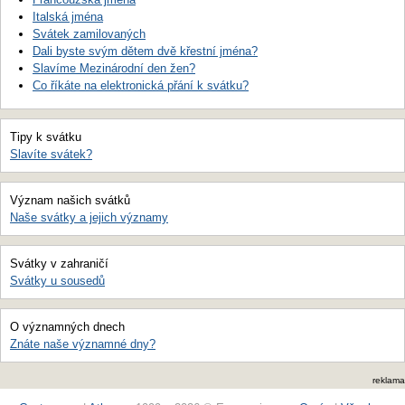
Italská jména
Svátek zamilovaných
Dali byste svým dětem dvě křestní jména?
Slavíme Mezinárodní den žen?
Co říkáte na elektronická přání k svátku?
Tipy k svátku
Slavíte svátek?
Význam našich svátků
Naše svátky a jejich významy
Svátky v zahraničí
Svátky u sousedů
O významných dnech
Znáte naše významné dny?
reklama