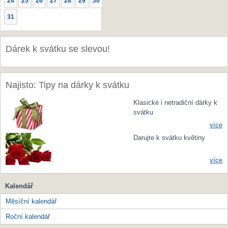
24
25
26
27
28
29
30
31
Dárek k svátku se slevou!
Najisto: Tipy na dárky k svátku
Klasické i netradiční dárky k
svátku
více
Darujte k svátku květiny
více
Kalendář
Měsíční kalendář
Roční kalendář