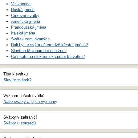
Velikonoce
Ruská jména
Církevní svátky
Americká jména
Francouzská jména
Italská jména
Svátek zamilovaných
Dali byste svým dětem dvě křestní jména?
Slavíme Mezinárodní den žen?
Co říkáte na elektronická přání k svátku?
Tipy k svátku
Slavíte svátek?
Význam našich svátků
Naše svátky a jejich významy
Svátky v zahraničí
Svátky u sousedů