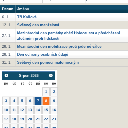
Datum
Jméno
6. 1.
Tři Králové
12. 1.
Světový den manželství
Mezinárodní den památky obětí Holocaustu a předcházení
27. 1.
zločinům proti lidskosti
28. 1.
Mezinárodní den mobilizace proti jaderné válce
28. 1.
Den ochrany osobních údajů
31. 1.
Světový den pomoci malomocným
Srpen
2026
po
út
st
čt
pá
so
ne
1
2
3
4
5
6
7
8
9
10
11
12
13
14
15
16
17
18
19
20
21
22
23