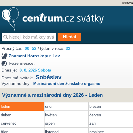
reklama
Přesný čas:
00
52
/ týden v roce:
32
Znamení Horoskopu:
Lev
Fáze měsíce:
Dnes je:
8. 8. 2026 Sobota
Soběslav
Dnes má svátek:
Významné dny:
Mezinárodní den ženského orgasmu
Významné a mezinárodní dny 2026 - Leden
leden
únor
březen
duben
květen
červen
červenec
srpen
září
říjen
listopad
prosinec