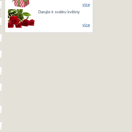
více
Darujte k svátku květiny
více