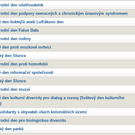
odní den ošetřovatelek
rodní den podpory nemocných s chronickým únavovým syndromem
ý den koktejlů aneb Lufťákovo den
rodní den Falun Dafa
rodní den rodiny
 den proti mozkové mrtvici
ký den Slunce
rodní den proti homofobii
 den informační společnosti
ký den Slunce
rodní den muzeí
 den kulturní diverzity pro dialog a rozvoj (Světový den kulturního
)
olidarity s obyvateli všech koloniálních území
odní den pro biologickou diverzitu
ký den parků