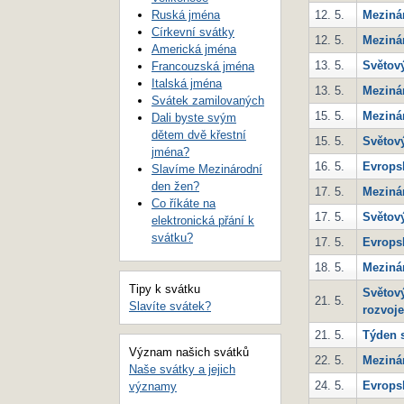
Ruská jména
12. 5.
Mezinár
Církevní svátky
12. 5.
Meziná
Americká jména
13. 5.
Světov
Francouzská jména
Italská jména
13. 5.
Meziná
Svátek zamilovaných
15. 5.
Meziná
Dali byste svým
dětem dvě křestní
15. 5.
Světový
jména?
16. 5.
Evrops
Slavíme Mezinárodní
den žen?
17. 5.
Meziná
Co říkáte na
17. 5.
Světový
elektronická přání k
svátku?
17. 5.
Evrops
18. 5.
Meziná
Tipy k svátku
Světový
21. 5.
Slavíte svátek?
rozvoje
21. 5.
Týden s
Význam našich svátků
22. 5.
Mezinár
Naše svátky a jejich
24. 5.
Evrops
významy