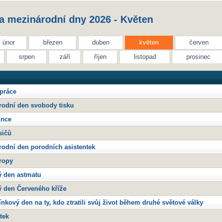
 mezinárodní dny 2026 - Květen
únor
březen
duben
květen
červen
srpen
září
říjen
listopad
prosinec
 práce
rodní den svobody tisku
unce
sičů
rodní den porodních asistentek
ropy
ý den astmatu
ý den Červeného kříže
kový den na ty, kdo ztratili svůj život během druhé světové války
tek