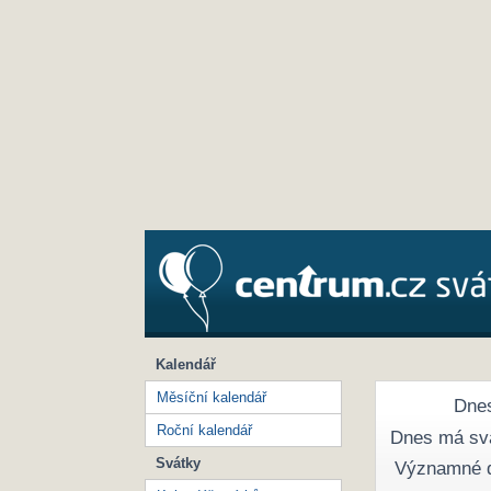
Kalendář
Měsíční kalendář
Dnes
Roční kalendář
Dnes má sv
Svátky
Významné 