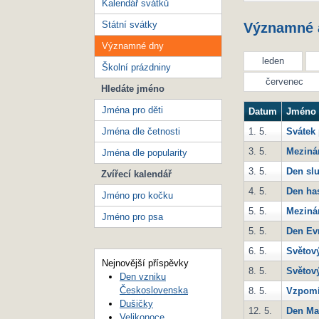
Kalendář svátků
Státní svátky
Významné a
Významné dny
leden
Školní prázdniny
červenec
Hledáte jméno
Jména pro děti
Datum
Jméno
Jména dle četnosti
1. 5.
Svátek
3. 5.
Meziná
Jména dle popularity
3. 5.
Den sl
Zvířecí kalendář
4. 5.
Den ha
Jméno pro kočku
5. 5.
Meziná
Jméno pro psa
5. 5.
Den Ev
6. 5.
Světov
Nejnovější příspěvky
8. 5.
Světov
Den vzniku
Československa
8. 5.
Vzpomín
Dušičky
12. 5.
Den Ma
Velikonoce