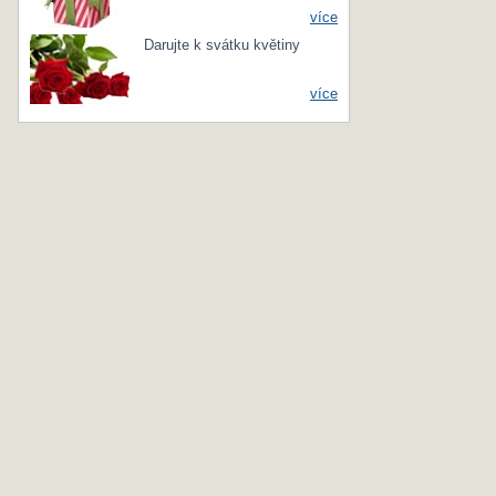
více
Darujte k svátku květiny
více