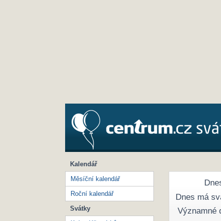
Kalendář
Měsíční kalendář
Dnes
Roční kalendář
Dnes má sv
Svátky
Významné 