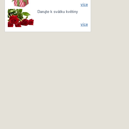
více
Darujte k svátku květiny
více