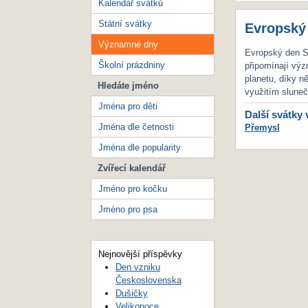
Kalendář svátků
Státní svátky
Evropský
Významné dny
Evropský den S
Školní prázdniny
připomínají výz
planetu, díky 
Hledáte jméno
využitím sluneč
Jména pro děti
Další svátky 
Jména dle četnosti
Přemysl
Jména dle popularity
Zvířecí kalendář
Jméno pro kočku
Jméno pro psa
Nejnovější příspěvky
Den vzniku
Československa
Dušičky
Velikonoce