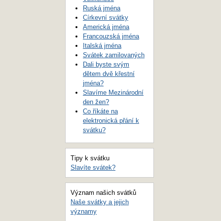
Ruská jména
Církevní svátky
Americká jména
Francouzská jména
Italská jména
Svátek zamilovaných
Dali byste svým
dětem dvě křestní
jména?
Slavíme Mezinárodní
den žen?
Co říkáte na
elektronická přání k
svátku?
Tipy k svátku
Slavíte svátek?
Význam našich svátků
Naše svátky a jejich
významy