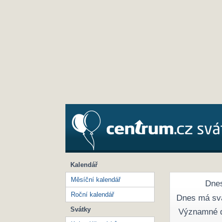
Kalendář
Měsíční kalendář
Dnes
Roční kalendář
Dnes má sv
Svátky
Významné 