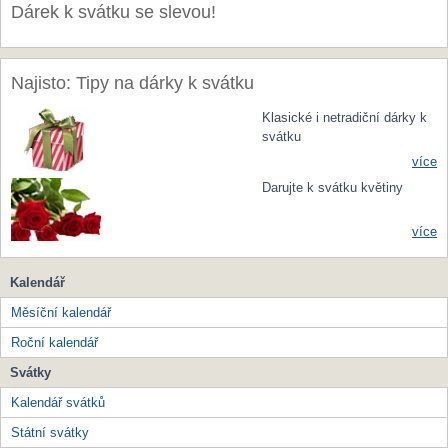
Dárek k svátku se slevou!
Najisto: Tipy na dárky k svátku
Klasické i netradiční dárky k
svátku
více
Darujte k svátku květiny
více
Kalendář
Měsíční kalendář
Roční kalendář
Svátky
Kalendář svátků
Státní svátky