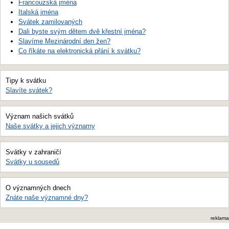
Francouzská jména
Italská jména
Svátek zamilovaných
Dali byste svým dětem dvě křestní jména?
Slavíme Mezinárodní den žen?
Co říkáte na elektronická přání k svátku?
Tipy k svátku
Slavíte svátek?
Význam našich svátků
Naše svátky a jejich významy
Svátky v zahraničí
Svátky u sousedů
O významných dnech
Znáte naše významné dny?
reklama