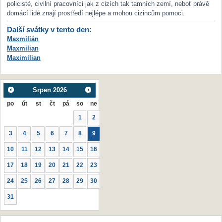
policisté, civilní pracovníci jak z cizích tak tamních zemí, neboť právě
domácí lidé znají prostředí nejlépe a mohou cizincům pomoci.
Další svátky v tento den:
Maxmilián
Maxmilian
Maximilian
Srpen
2026
po
út
st
čt
pá
so
ne
1
2
3
4
5
6
7
8
9
10
11
12
13
14
15
16
17
18
19
20
21
22
23
24
25
26
27
28
29
30
31