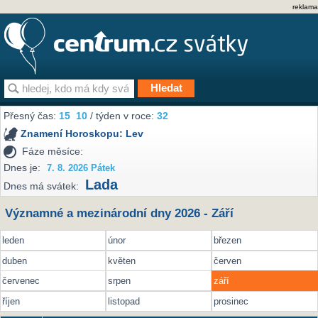
reklama
Přesný čas:
15
10
/ týden v roce:
32
Znamení Horoskopu:
Lev
Fáze měsíce:
Dnes je:
7. 8. 2026 Pátek
Lada
Dnes má svátek:
Významné a mezinárodní dny 2026 - Září
leden
únor
březen
duben
květen
červen
červenec
srpen
září
říjen
listopad
prosinec