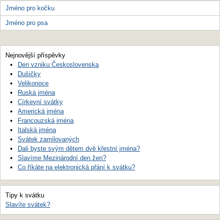
Jméno pro kočku
Jméno pro psa
Nejnovější příspěvky
Den vzniku Československa
Dušičky
Velikonoce
Ruská jména
Církevní svátky
Americká jména
Francouzská jména
Italská jména
Svátek zamilovaných
Dali byste svým dětem dvě křestní jména?
Slavíme Mezinárodní den žen?
Co říkáte na elektronická přání k svátku?
Tipy k svátku
Slavíte svátek?