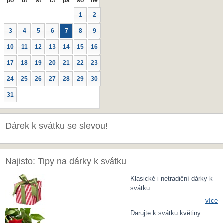
po
út
st
čt
pá
so
ne
1
2
3
4
5
6
7
8
9
10
11
12
13
14
15
16
17
18
19
20
21
22
23
24
25
26
27
28
29
30
31
Dárek k svátku se slevou!
Najisto: Tipy na dárky k svátku
Klasické i netradiční dárky k
svátku
více
Darujte k svátku květiny