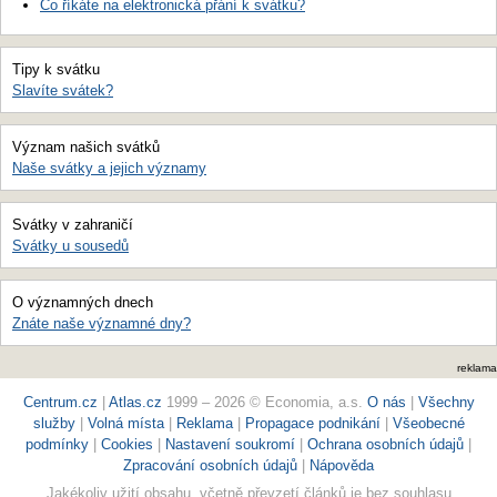
Co říkáte na elektronická přání k svátku?
Tipy k svátku
Slavíte svátek?
Význam našich svátků
Naše svátky a jejich významy
Svátky v zahraničí
Svátky u sousedů
O významných dnech
Znáte naše významné dny?
reklama
Centrum.cz
|
Atlas.cz
1999 – 2026 © Economia, a.s.
O nás
|
Všechny
služby
|
Volná místa
|
Reklama
|
Propagace podnikání
|
Všeobecné
podmínky
|
Cookies
|
Nastavení soukromí
|
Ochrana osobních údajů
|
Zpracování osobních údajů
|
Nápověda
Jakékoliv užití obsahu, včetně převzetí článků je bez souhlasu