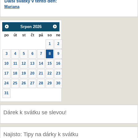
Další svátky v tento den:
Mariana
Srpen
2026
po
út
st
čt
pá
so
ne
1
2
3
4
5
6
7
8
9
10
11
12
13
14
15
16
17
18
19
20
21
22
23
24
25
26
27
28
29
30
31
Dárek k svátku se slevou!
Najisto: Tipy na dárky k svátku