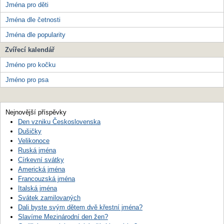
Jména pro děti
Jména dle četnosti
Jména dle popularity
Zvířecí kalendář
Jméno pro kočku
Jméno pro psa
Nejnovější příspěvky
Den vzniku Československa
Dušičky
Velikonoce
Ruská jména
Církevní svátky
Americká jména
Francouzská jména
Italská jména
Svátek zamilovaných
Dali byste svým dětem dvě křestní jména?
Slavíme Mezinárodní den žen?