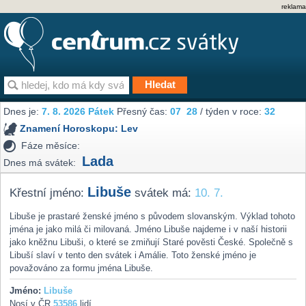
reklama
Dnes je:
7. 8. 2026 Pátek
Přesný čas:
07
28
/ týden v roce:
32
Znamení Horoskopu:
Lev
Fáze měsíce:
Lada
Dnes má svátek:
Libuše
Křestní jméno:
svátek má:
10. 7.
Libuše je prastaré ženské jméno s původem slovanským. Výklad tohoto
jména je jako milá či milovaná. Jméno Libuše najdeme i v naší historii
jako kněžnu Libuši, o které se zmiňují Staré pověsti České. Společně s
Libuší slaví v tento den svátek i Amálie. Toto ženské jméno je
považováno za formu jména Libuše.
Jméno:
Libuše
Nosí v ČR
53586
lidí