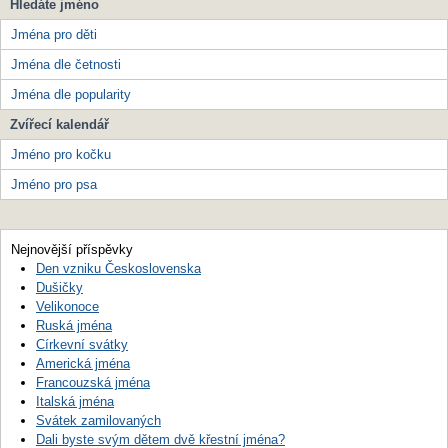
Hledáte jméno
Jména pro děti
Jména dle četnosti
Jména dle popularity
Zvířecí kalendář
Jméno pro kočku
Jméno pro psa
Nejnovější příspěvky
Den vzniku Československa
Dušičky
Velikonoce
Ruská jména
Církevní svátky
Americká jména
Francouzská jména
Italská jména
Svátek zamilovaných
Dali byste svým dětem dvě křestní jména?