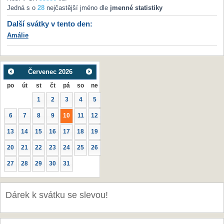
Jedná s o
28
nejčastější jméno dle
jmenné statistiky
Další svátky v tento den:
Amálie
Červenec
2026
po
út
st
čt
pá
so
ne
1
2
3
4
5
6
7
8
9
10
11
12
13
14
15
16
17
18
19
20
21
22
23
24
25
26
27
28
29
30
31
Dárek k svátku se slevou!