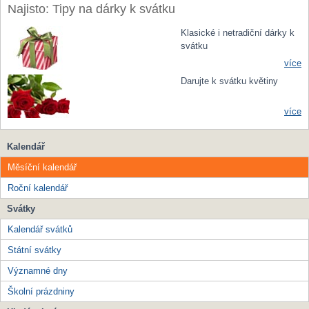
Najisto: Tipy na dárky k svátku
Klasické i netradiční dárky k
svátku
více
Darujte k svátku květiny
více
Kalendář
Měsíční kalendář
Roční kalendář
Svátky
Kalendář svátků
Státní svátky
Významné dny
Školní prázdniny