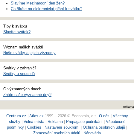
Slavíme Mezinárodní den žen?
Co říkáte na elektronická přání k svátku?
Tipy k svátku
Slavíte svátek?
Význam našich svátků
Naše svátky a jejich významy
Svátky v zahraničí
Svátky u sousedů
O významných dnech
Znáte naše významné dny?
reklama
Centrum.cz
|
Atlas.cz
1999 – 2026 © Economia, a.s.
O nás
|
Všechny
služby
|
Volná místa
|
Reklama
|
Propagace podnikání
|
Všeobecné
podmínky
|
Cookies
|
Nastavení soukromí
|
Ochrana osobních údajů
|
Zpracování osobních údajů
|
Nápověda