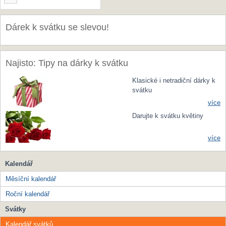
Dárek k svátku se slevou!
Najisto: Tipy na dárky k svátku
Klasické i netradiční dárky k
svátku
více
Darujte k svátku květiny
více
Kalendář
Měsíční kalendář
Roční kalendář
Svátky
Kalendář svátků