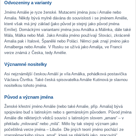
Odvozeniny a varianty
Jméno Amálie je ryze ženské. Mutacemi jména jsou i Amalie nebo
Amalia. Někdy bývá mylně dávána do souvislosti i se jménem Amélie,
které však má jiný základ (jako původ je stejný jako původ jména
Emílie). Domáckými variantami jména jsou Amálka a Málinka, dále také
Mála, Málka nebo Mali. Jako Amália jméno používají Slováci, zkráceně
Amalia pak i Italové, Španělé nebo Poláci. Němci pak znají jméno jako
Amalberga nebo Amalie. V Rusku se užívá jako Amalija, ve Francii
verze známá z Česka, tedy Amélie.
Významné nositelky
Asi nejznámější českou Amálií je víla Amálka, pohádková postavička
Václava Čtvrtka. Také česká spisovatelka Amálie Kutinová je slavnou
nositelkou tohoto jména.
Původ a význam jména
Ženské křestní jméno Amálie (nebo také Amalie, příp. Amalia) bývá
spojováno buď s latinským nebo s germánským původem. Původ jména
Amálie dle některých vědců souvisí s latinským slovem „amare“ – v
překladu „milovaná“ nebo „milá“. Mělo by tak stejný význam jako
počeštěná verze jména – Libuše. Dle jiných teorií jméno pochází ze
staroněmeckého slova „amal“, které se překládá jako „pracovitá“.