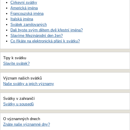
Církevní svátky
Americká jména
Francouzská jména
Italská jména
Svátek zamilovaných
Dali byste svým dětem dvě křestní jména?
Slavíme Mezinárodní den žen?
Co říkáte na elektronická přání k svátku?
Tipy k svátku
Slavíte svátek?
Význam našich svátků
Naše svátky a jejich významy
Svátky v zahraničí
Svátky u sousedů
O významných dnech
Znáte naše významné dny?