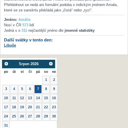
Přehlédnout se nedá ani formální podoba s indickým jménem Amala,
které se ze sanskrtu překládá jako „čistá“ nebo „ryzí“.
Jméno:
Amálie
Nosí v ČR
573
lidí
Jedná s o
311
nejčastější jméno dle
jmenné statistiky
Další svátky v tento den:
Libuše
Srpen
2026
po
út
st
čt
pá
so
ne
1
2
3
4
5
6
7
8
9
10
11
12
13
14
15
16
17
18
19
20
21
22
23
24
25
26
27
28
29
30
31