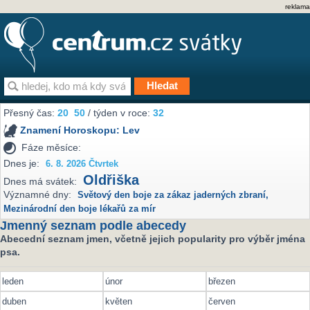
reklama
Přesný čas:
20
:
50
/ týden v roce:
32
Znamení Horoskopu:
Lev
Fáze měsíce:
Dnes je:
6. 8. 2026 Čtvrtek
Oldřiška
Dnes má svátek:
Významné dny:
Světový den boje za zákaz jaderných zbraní
,
Mezinárodní den boje lékařů za mír
Jmenný seznam podle abecedy
Abecední seznam jmen, včetně jejich popularity pro výběr jména
psa.
leden
únor
březen
duben
květen
červen