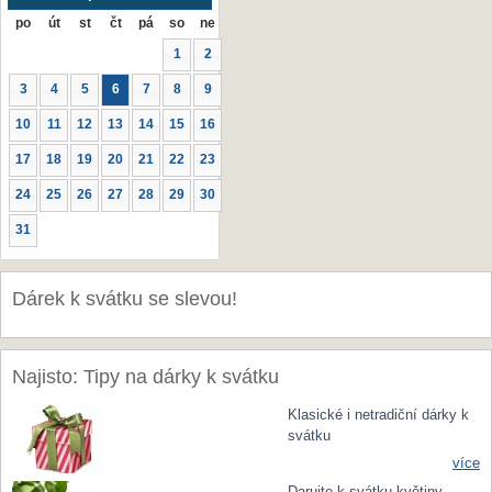
po
út
st
čt
pá
so
ne
1
2
3
4
5
6
7
8
9
10
11
12
13
14
15
16
17
18
19
20
21
22
23
24
25
26
27
28
29
30
31
Dárek k svátku se slevou!
Najisto: Tipy na dárky k svátku
Klasické i netradiční dárky k
svátku
více
Darujte k svátku květiny