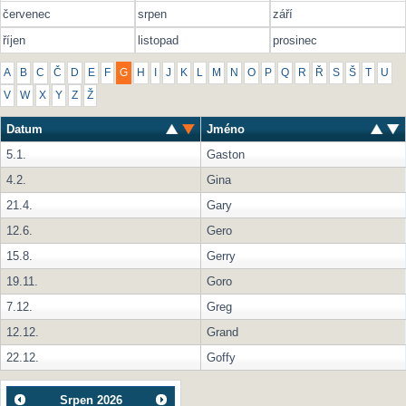
červenec
srpen
září
říjen
listopad
prosinec
A
B
C
Č
D
E
F
G
H
I
J
K
L
M
N
O
P
Q
R
Ř
S
Š
T
U
V
W
X
Y
Z
Ž
Datum
Jméno
5.1.
Gaston
4.2.
Gina
21.4.
Gary
12.6.
Gero
15.8.
Gerry
19.11.
Goro
7.12.
Greg
12.12.
Grand
22.12.
Goffy
Srpen
2026