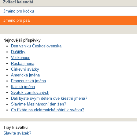
Zvířecí kalendář
Jméno pro kočku
Jméno pro psa
Nejnovější příspěvky
Den vzniku Československa
Dušičky
Velikonoce
Ruská jména
Církevní svátky
Americká jména
Francouzská jména
Italská jména
Svátek zamilovaných
Dali byste svým dětem dvě křestní jména?
Slavíme Mezinárodní den žen?
Co říkáte na elektronická přání k svátku?
Tipy k svátku
Slavíte svátek?