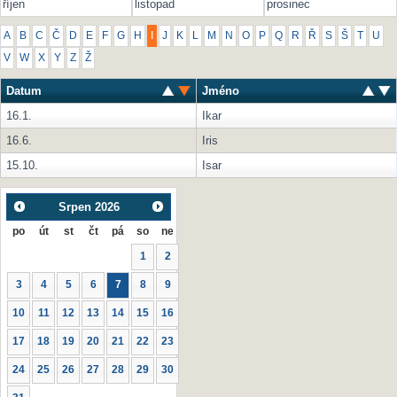
říjen
listopad
prosinec
A
B
C
Č
D
E
F
G
H
I
J
K
L
M
N
O
P
Q
R
Ř
S
Š
T
U
V
W
X
Y
Z
Ž
Datum
Jméno
16.1.
Ikar
16.6.
Iris
15.10.
Isar
Srpen
2026
po
út
st
čt
pá
so
ne
1
2
3
4
5
6
7
8
9
10
11
12
13
14
15
16
17
18
19
20
21
22
23
24
25
26
27
28
29
30