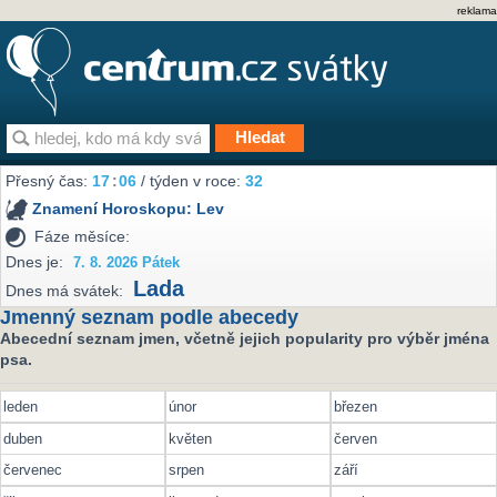
reklama
Přesný čas:
17
06
/ týden v roce:
32
Znamení Horoskopu:
Lev
Fáze měsíce:
Dnes je:
7. 8. 2026 Pátek
Lada
Dnes má svátek:
Jmenný seznam podle abecedy
Abecední seznam jmen, včetně jejich popularity pro výběr jména
psa.
leden
únor
březen
duben
květen
červen
červenec
srpen
září