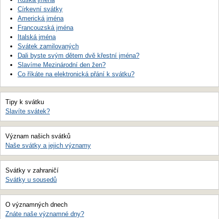
Církevní svátky
Americká jména
Francouzská jména
Italská jména
Svátek zamilovaných
Dali byste svým dětem dvě křestní jména?
Slavíme Mezinárodní den žen?
Co říkáte na elektronická přání k svátku?
Tipy k svátku
Slavíte svátek?
Význam našich svátků
Naše svátky a jejich významy
Svátky v zahraničí
Svátky u sousedů
O významných dnech
Znáte naše významné dny?