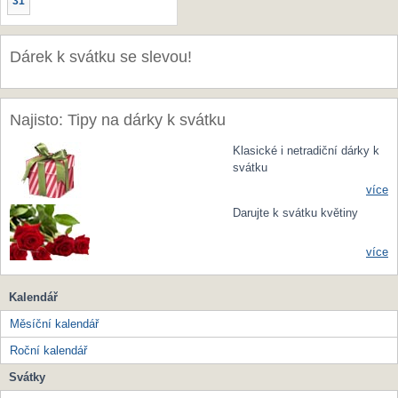
31
Dárek k svátku se slevou!
Najisto: Tipy na dárky k svátku
Klasické i netradiční dárky k
svátku
více
Darujte k svátku květiny
více
Kalendář
Měsíční kalendář
Roční kalendář
Svátky