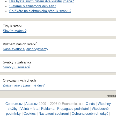
Dali byste svým dětem dvě křestní jména?
Slavíme Mezinárodní den žen?
Co říkáte na elektronická přání k svátku?
Tipy k svátku
Slavíte svátek?
Význam našich svátků
Naše svátky a jejich významy
Svátky v zahraničí
Svátky u sousedů
O významných dnech
Znáte naše významné dny?
reklama
Centrum.cz
|
Atlas.cz
1999 – 2026 © Economia, a.s.
O nás
|
Všechny
služby
|
Volná místa
|
Reklama
|
Propagace podnikání
|
Všeobecné
podmínky
|
Cookies
|
Nastavení soukromí
|
Ochrana osobních údajů
|