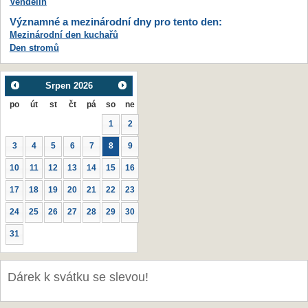
Vendelín
Významné a mezinárodní dny pro tento den:
Mezinárodní den kuchařů
Den stromů
Srpen
2026
po
út
st
čt
pá
so
ne
1
2
3
4
5
6
7
8
9
10
11
12
13
14
15
16
17
18
19
20
21
22
23
24
25
26
27
28
29
30
31
Dárek k svátku se slevou!