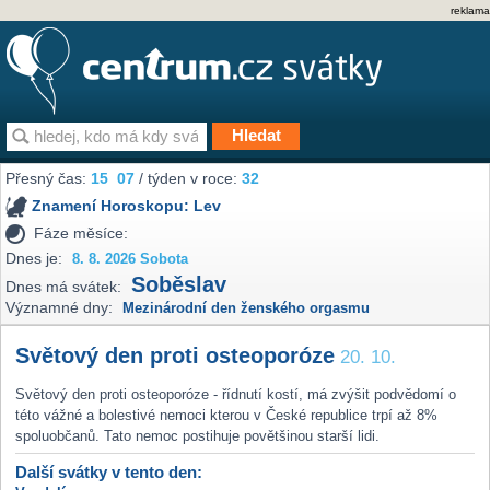
reklama
Přesný čas:
15
07
/ týden v roce:
32
Znamení Horoskopu:
Lev
Fáze měsíce:
Dnes je:
8. 8. 2026 Sobota
Soběslav
Dnes má svátek:
Významné dny:
Mezinárodní den ženského orgasmu
Světový den proti osteoporóze
20. 10.
Světový den proti osteoporóze - řídnutí kostí, má zvýšit podvědomí o
této vážné a bolestivé nemoci kterou v České republice trpí až 8%
spoluobčanů. Tato nemoc postihuje povětšinou starší lidi.
Další svátky v tento den: