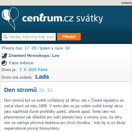
reklama
Přesný čas:
17
29
/ týden v roce:
32
Znamení Horoskopu:
Lev
Fáze měsíce:
Dnes je:
7. 8. 2026 Pátek
Lada
Dnes má svátek:
Den stromů
20. 10.
Den stromů byl ve světě vyhlášený již dříve, ale v České republice se
začal slavit od roku 1906. V tento den se po celém světě konají akce
jako například různé prohlídky parků, arboret apod. Tento den má
připomenout jak důležité pro naší planetu lesy a stromy jsou, že díky
nim se udržuje příznivé bioklima pro život člověka... kdo by si ze školy
nepamatoval princip fotosyntézy.