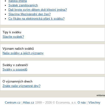
Italská jména
Svátek zamilovaných
Dali byste svým dětem dvě křestní jména?
Slavíme Mezinárodní den žen?
Co říkáte na elektronická přání k svátku?
Tipy k svátku
Slavíte svátek?
Význam našich svátků
Naše svátky a jejich významy
Svátky v zahraničí
Svátky u sousedů
O významných dnech
Znáte naše významné dny?
reklama
Centrum.cz
|
Atlas.cz
1999 – 2026 © Economia, a.s.
O nás
|
Všechny