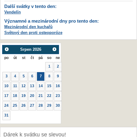
Další svátky v tento den:
Vendelín
Významné a mezinárodní dny pro tento den:
Mezinárodní den kuchařů
Světový den proti osteoporóze
Srpen
2026
po
út
st
čt
pá
so
ne
1
2
3
4
5
6
7
8
9
10
11
12
13
14
15
16
17
18
19
20
21
22
23
24
25
26
27
28
29
30
31
Dárek k svátku se slevou!