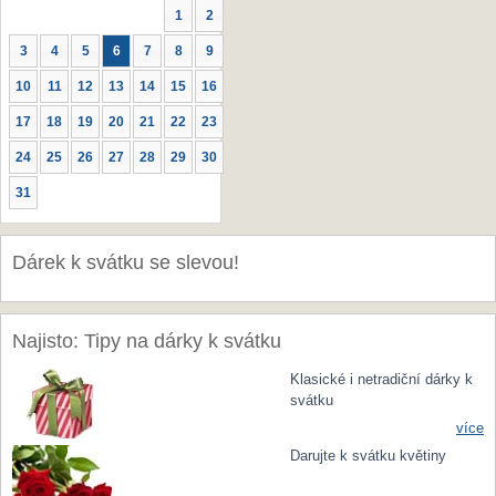
1
2
3
4
5
6
7
8
9
10
11
12
13
14
15
16
17
18
19
20
21
22
23
24
25
26
27
28
29
30
31
Dárek k svátku se slevou!
Najisto: Tipy na dárky k svátku
Klasické i netradiční dárky k
svátku
více
Darujte k svátku květiny