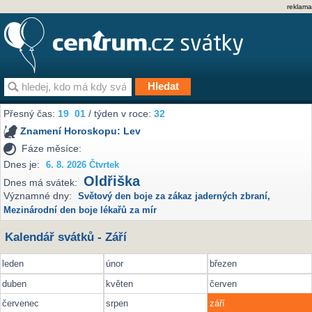
reklama
Přesný čas:
19
01
/ týden v roce:
32
Znamení Horoskopu:
Lev
Fáze měsíce:
Dnes je:
6. 8. 2026 Čtvrtek
Oldřiška
Dnes má svátek:
Významné dny:
Světový den boje za zákaz jaderných zbraní
,
Mezinárodní den boje lékařů za mír
Kalendář svátků - Září
leden
únor
březen
duben
květen
červen
červenec
srpen
září