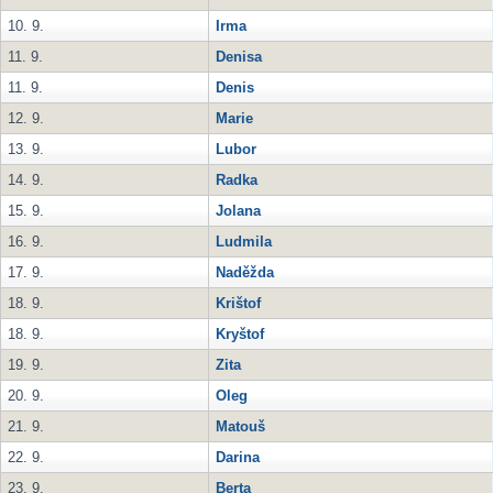
10. 9.
Irma
11. 9.
Denisa
11. 9.
Denis
12. 9.
Marie
13. 9.
Lubor
14. 9.
Radka
15. 9.
Jolana
16. 9.
Ludmila
17. 9.
Naděžda
18. 9.
Krištof
18. 9.
Kryštof
19. 9.
Zita
20. 9.
Oleg
21. 9.
Matouš
22. 9.
Darina
23. 9.
Berta