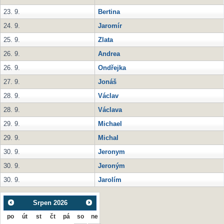
23. 9.
Bertina
24. 9.
Jaromír
25. 9.
Zlata
26. 9.
Andrea
26. 9.
Ondřejka
27. 9.
Jonáš
28. 9.
Václav
28. 9.
Václava
29. 9.
Michael
29. 9.
Michal
30. 9.
Jeronym
30. 9.
Jeroným
30. 9.
Jarolím
Srpen
2026
po
út
st
čt
pá
so
ne