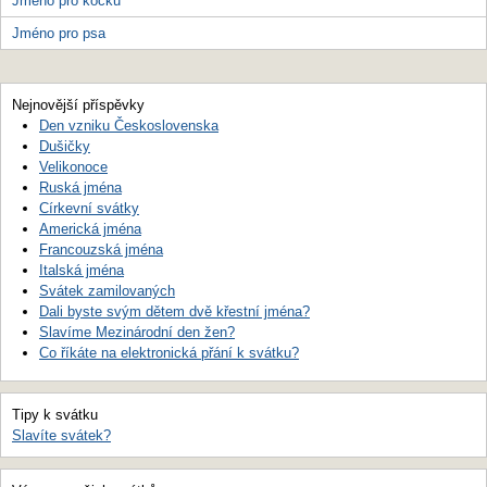
Jméno pro kočku
Jméno pro psa
Nejnovější příspěvky
Den vzniku Československa
Dušičky
Velikonoce
Ruská jména
Církevní svátky
Americká jména
Francouzská jména
Italská jména
Svátek zamilovaných
Dali byste svým dětem dvě křestní jména?
Slavíme Mezinárodní den žen?
Co říkáte na elektronická přání k svátku?
Tipy k svátku
Slavíte svátek?