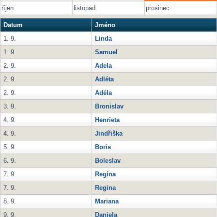
říjen
listopad
prosinec
Datum
Jméno
1. 9.
Linda
1. 9.
Samuel
2. 9.
Adela
2. 9.
Adléta
2. 9.
Adéla
3. 9.
Bronislav
4. 9.
Henrieta
4. 9.
Jindřiška
5. 9.
Boris
6. 9.
Boleslav
7. 9.
Regína
7. 9.
Regina
8. 9.
Mariana
9. 9.
Daniela