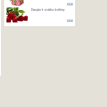
více
Darujte k svátku květiny
více