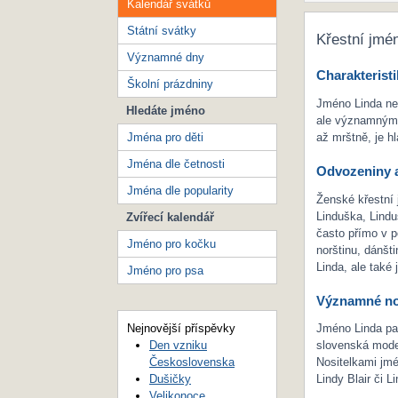
Kalendář svátků
Státní svátky
Křestní jmé
Významné dny
Charakteristi
Školní prázdniny
Jméno Linda ne
Hledáte jméno
ale významným c
Jména pro děti
až mrštně, je h
Jména dle četnosti
Odvozeniny a
Jména dle popularity
Ženské křestní
Linduška, Linduš
Zvířecí kalendář
často přímo v p
Jméno pro kočku
norštinu, dánšt
Linda, ale také
Jméno pro psa
Významné no
Nejnovější příspěvky
Jméno Linda pa
Den vzniku
slovenská mode
Československa
Nositelkami jmé
Dušičky
Lindy Blair či 
Velikonoce