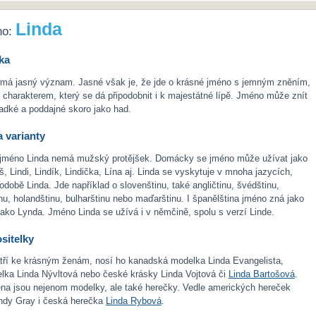
Linda
no:
ka
má jasný význam. Jasné však je, že jde o krásné jméno s jemným zněním,
harakterem, který se dá připodobnit i k majestátné lípě. Jméno může znít
ladké a poddajné skoro jako had.
 varianty
 jméno Linda nemá mužský protějšek. Domácky se jméno může užívat jako
, Lindi, Lindík, Lindička, Lína aj. Linda se vyskytuje v mnoha jazycích,
odobě Linda. Jde například o slovenštinu, také angličtinu, švédštinu,
inu, holandštinu, bulharštinu nebo maďarštinu. I španělština jméno zná jako
 jako Lynda. Jméno Linda se užívá i v němčině, spolu s verzí Linde.
sitelky
tří ke krásným ženám, nosí ho kanadská modelka Linda Evangelista,
lka Linda Nývltová nebo české krásky Linda Vojtová či
Linda Bartošová
.
na jsou nejenom modelky, ale také herečky. Vedle amerických hereček
Lindy Gray i česká herečka
Linda Rybová
.