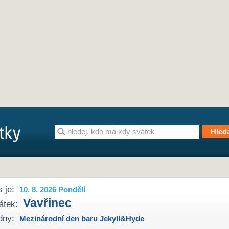
 je:
10. 8. 2026 Pondělí
Vavřinec
átek:
dny:
Mezinárodní den baru Jekyll&Hyde