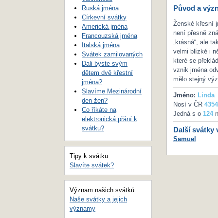
Původ a výz
Ruská jména
Církevní svátky
Ženské křesní j
Americká jména
není přesně zn
Francouzská jména
„krásná“, ale t
Italská jména
velmi blízké i 
Svátek zamilovaných
které se překlá
Dali byste svým
vznik jména odv
dětem dvě křestní
mělo stejný vý
jména?
Slavíme Mezinárodní
Jméno:
Linda
den žen?
Nosí v ČR
4354
Co říkáte na
Jedná s o
124
n
elektronická přání k
svátku?
Další svátky 
Samuel
Tipy k svátku
Slavíte svátek?
Význam našich svátků
Naše svátky a jejich
významy