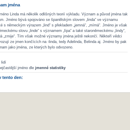
nam jména
méno Linda má několik odlišných teorií výkladu. Význam a původ jména tak
ám. Jméno bývá spojováno se španělským slovem „linda“ ve významu
aké s německým výrazem „lind“ s překladem „jemná“, „mírná“. Jméno je však
německému slovu „linde“ s významem „lípa“ a také staroněmeckému „lindy“,
dá „zmije“. Tím však možné významy jména ještě nekončí. Někteří vědci
ozují ze jmen končících na -linda, tedy Adelinda, Belinda aj. Jméno by pak
znam jako jména, ze kterých bylo odvozeno.
lidí
ejčastější jméno dle
jmenné statistiky
v tento den: