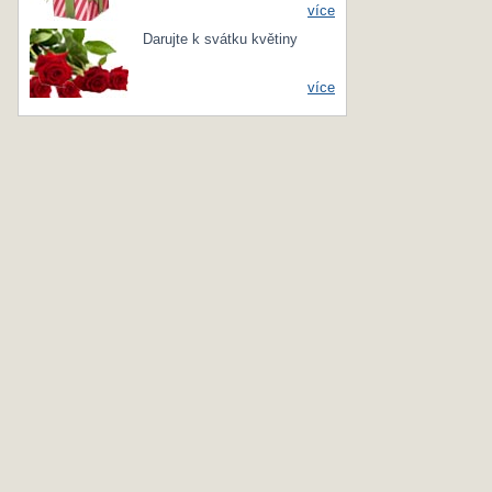
více
Darujte k svátku květiny
více