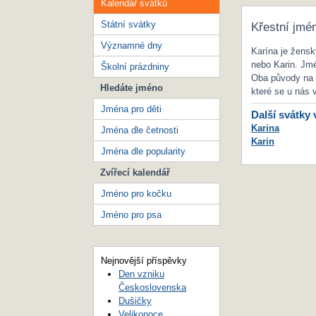
Kalendář svátků
Státní svátky
Křestní jmé
Významné dny
Karína je žensk
nebo Karin. Jmé
Školní prázdniny
Oba původy na 
Hledáte jméno
které se u nás v
Jména pro děti
Další svátky 
Karina
Jména dle četnosti
Karin
Jména dle popularity
Zvířecí kalendář
Jméno pro kočku
Jméno pro psa
Nejnovější příspěvky
Den vzniku
Československa
Dušičky
Velikonoce