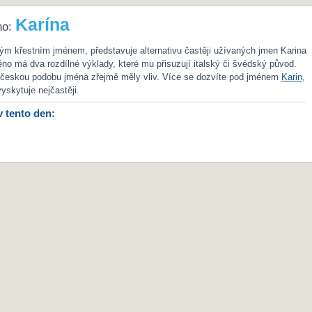
Karína
no:
ým křestním jménem, představuje alternativu častěji užívaných jmen Karina
no má dva rozdílné výklady, které mu přisuzují italský či švédský původ.
českou podobu jména zřejmě měly vliv. Více se dozvíte pod jménem
Karin
,
yskytuje nejčastěji.
v tento den: