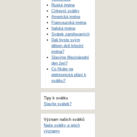
Ruská jména
Církevní svátky
Americká jména
Francouzská jména
Italská jména
Svátek zamilovaných
Dali byste svým
dětem dvě křestní
jména?
Slavíme Mezinárodní
den žen?
Co říkáte na
elektronická přání k
svátku?
Tipy k svátku
Slavíte svátek?
Význam našich svátků
Naše svátky a jejich
významy