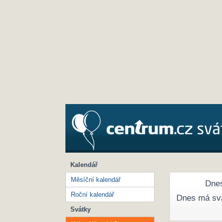
Kalendář
Měsíční kalendář
Dnes
Roční kalendář
Dnes má sv
Svátky