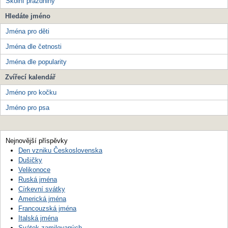
Školní prázdniny
Hledáte jméno
Jména pro děti
Jména dle četnosti
Jména dle popularity
Zvířecí kalendář
Jméno pro kočku
Jméno pro psa
Nejnovější příspěvky
Den vzniku Československa
Dušičky
Velikonoce
Ruská jména
Církevní svátky
Americká jména
Francouzská jména
Italská jména
Svátek zamilovaných