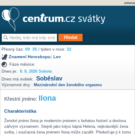
reklama
Přesný čas:
09
35
/ týden v roce:
32
Znamení Horoskopu:
Lev
Fáze měsíce:
Dnes je:
8. 8. 2026 Sobota
Soběslav
Dnes má svátek:
Významné dny:
Mezinárodní den ženského orgasmu
Ilona
Křestní jméno:
Charakteristika
Ženské jméno Ilona je moderním jménem s bohatou historií a doslova
zářivým významem. Stejně jako kdysi bájná Helena, nejkrásnější žena
světa, i současná žena jménem Ilona může zazářit. Předurčuje ji k tomu