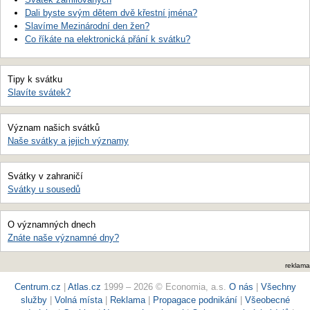
Dali byste svým dětem dvě křestní jména?
Slavíme Mezinárodní den žen?
Co říkáte na elektronická přání k svátku?
Tipy k svátku
Slavíte svátek?
Význam našich svátků
Naše svátky a jejich významy
Svátky v zahraničí
Svátky u sousedů
O významných dnech
Znáte naše významné dny?
reklama
Centrum.cz
|
Atlas.cz
1999 – 2026 © Economia, a.s.
O nás
|
Všechny
služby
|
Volná místa
|
Reklama
|
Propagace podnikání
|
Všeobecné