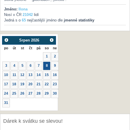
Jméno:
Ilona
Nosí v ČR
21042
lidí
Jedná s o
65
nejčastější jméno dle
jmenné statistiky
Srpen
2026
po
út
st
čt
pá
so
ne
1
2
3
4
5
6
7
8
9
10
11
12
13
14
15
16
17
18
19
20
21
22
23
24
25
26
27
28
29
30
31
Dárek k svátku se slevou!