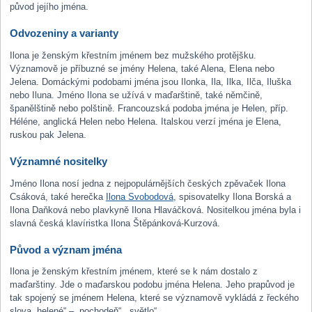
původ jejího jména.
Odvozeniny a varianty
Ilona je ženským křestním jménem bez mužského protějšku.
Významově je příbuzné se jmény Helena, také Alena, Elena nebo
Jelena. Domáckými podobami jména jsou Ilonka, Ila, Ilka, Ilča, Iluška
nebo Iluna. Jméno Ilona se užívá v maďarštině, také němčině,
španělštině nebo polštině. Francouzská podoba jména je Helen, příp.
Héléne, anglická Helen nebo Helena. Italskou verzí jména je Elena,
ruskou pak Jelena.
Významné nositelky
Jméno Ilona nosí jedna z nejpopulárnějších českých zpěvaček Ilona
Csáková, také herečka
Ilona Svobodová
, spisovatelky Ilona Borská a
Ilona Daňková nebo plavkyně Ilona Hlaváčková. Nositelkou jména byla i
slavná česká klavíristka Ilona Štěpánková-Kurzová.
Původ a význam jména
Ilona je ženským křestním jménem, které se k nám dostalo z
maďarštiny. Jde o maďarskou podobu jména Helena. Jeho prapůvod je
tak spojený se jménem Helena, které se významově vykládá z řeckého
slova „helené“ – „pochodeň“, „světlo“.