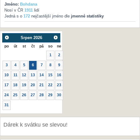
Jméno:
Bohdana
Nosí v ČR
1911
lidí
Jedná s o
172
nejčastější jméno dle
jmenné statistiky
Srpen
2026
po
út
st
čt
pá
so
ne
1
2
3
4
5
6
7
8
9
10
11
12
13
14
15
16
17
18
19
20
21
22
23
24
25
26
27
28
29
30
31
Dárek k svátku se slevou!