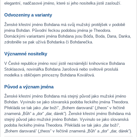
elegantní, nadčasové jméno, které si jeho nositelka jistě zaslouží.
Odvozeniny a varianty
Ženské křestní jméno Bohdana má svůj mužský protějšek v podobě
jména Bohdan. Původní řeckou podobou jména je Theodora.
Domáckými variantami jména Bohdana jsou Bóďa, Boda, Dana, Danka,
zdrobněle se pak užívá Bohdanka či Bohdanečka.
Významné nositelky
V České republice jméno nosí jistě neznámější knihovnice Bohdana
Stoklasová, novinářka Bohdana Jarošová nebo světově proslulá
modelka s obličejem princezny Bohdana Kovářová.
Původ a význam jména
Ženské křestní jméno Bohdana má stejný původ jako mužské jméno
Bohdan. Vyvinulo se jako slovanská podoba řeckého jména Theodora.
Překládá se tak jako „dar boží“, „Bohem darovaná“ („theos“ v řečtině
znamená „Bůh“ a „dor“ „dar, dárek“). Ženské křestní jméno Bohdana má
stejný původ jako mužské jméno Bohdan. Vyvinulo se jako slovanská
podoba řeckého jména Theodora. Překládá se tak jako „dar boží“,
„Bohem darovaná“ („theos“ v řečtině znamená „Bůh“ a „dor“ „dar, dárek“).