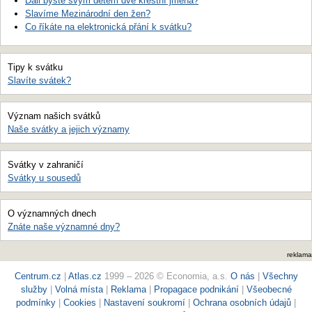
Dali byste svým dětem dvě křestní jména?
Slavíme Mezinárodní den žen?
Co říkáte na elektronická přání k svátku?
Tipy k svátku
Slavíte svátek?
Význam našich svátků
Naše svátky a jejich významy
Svátky v zahraničí
Svátky u sousedů
O významných dnech
Znáte naše významné dny?
reklama
Centrum.cz
|
Atlas.cz
1999 – 2026 © Economia, a.s.
O nás
|
Všechny
služby
|
Volná místa
|
Reklama
|
Propagace podnikání
|
Všeobecné
podmínky
|
Cookies
|
Nastavení soukromí
|
Ochrana osobních údajů
|