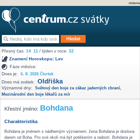
reklama
Přesný čas:
14
11
/ týden v roce:
32
Znamení Horoskopu:
Lev
Fáze měsíce:
Dnes je:
6. 8. 2026 Čtvrtek
Oldřiška
Dnes má svátek:
Významné dny:
Světový den boje za zákaz jaderných zbraní
,
Mezinárodní den boje lékařů za mír
Bohdana
Křestní jméno:
Charakteristika
Bohdana je jménem s nádherným významem, žena Bohdana je doslova
darem od Boha. Pro své okolí má být potěšením a radostí. Bohdana je