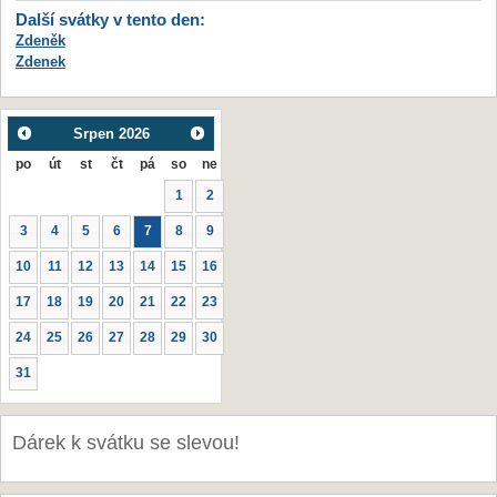
Další svátky v tento den:
Zdeněk
Zdenek
Srpen
2026
po
út
st
čt
pá
so
ne
1
2
3
4
5
6
7
8
9
10
11
12
13
14
15
16
17
18
19
20
21
22
23
24
25
26
27
28
29
30
31
Dárek k svátku se slevou!