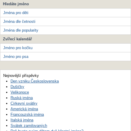
Hledáte jméno
Jména pro děti
Jména dle četnosti
Jména dle popularity
Zvířecí kalendář
Jméno pro kočku
Jméno pro psa
Nejnovější příspěvky
Den vzniku Československa
Dušičky
Velikonoce
Ruská jména
Církevní svátky
Americká jména
Francouzská jména
Italská jména
Svátek zamilovaných