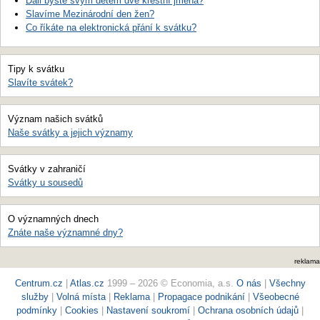
Dali byste svým dětem dvě křestní jména?
Slavíme Mezinárodní den žen?
Co říkáte na elektronická přání k svátku?
Tipy k svátku
Slavíte svátek?
Význam našich svátků
Naše svátky a jejich významy
Svátky v zahraničí
Svátky u sousedů
O významných dnech
Znáte naše významné dny?
reklama
Centrum.cz
|
Atlas.cz
1999 – 2026 © Economia, a.s.
O nás
|
Všechny
služby
|
Volná místa
|
Reklama
|
Propagace podnikání
|
Všeobecné
podmínky
|
Cookies
|
Nastavení soukromí
|
Ochrana osobních údajů
|