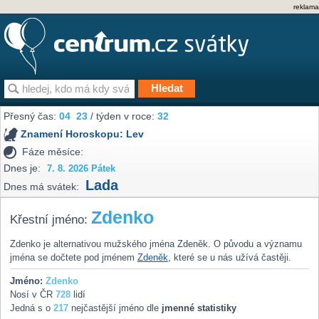
reklama
Přesný čas:
04
23
/ týden v roce:
32
Znamení Horoskopu:
Lev
Fáze měsíce:
Dnes je:
7. 8. 2026 Pátek
Lada
Dnes má svátek:
Zdenko
Křestní jméno:
Zdenko je alternativou mužského jména Zdeněk. O původu a významu
jména se dočtete pod jménem
Zdeněk
, které se u nás užívá častěji.
Jméno:
Zdenko
Nosí v ČR
728
lidí
Jedná s o
217
nejčastější jméno dle
jmenné statistiky