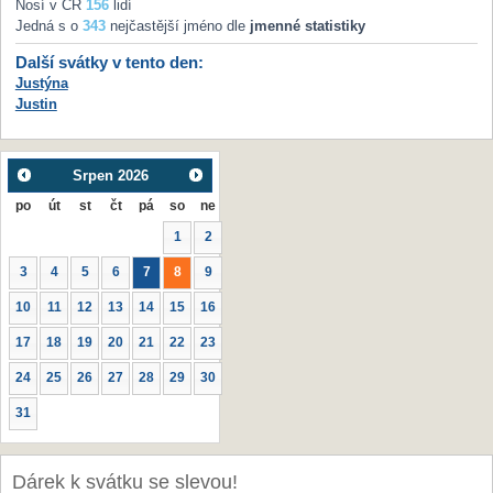
Nosí v ČR
156
lidí
Jedná s o
343
nejčastější jméno dle
jmenné statistiky
Další svátky v tento den:
Justýna
Justin
Srpen
2026
po
út
st
čt
pá
so
ne
1
2
3
4
5
6
7
8
9
10
11
12
13
14
15
16
17
18
19
20
21
22
23
24
25
26
27
28
29
30
31
Dárek k svátku se slevou!