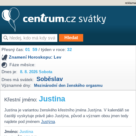
reklama
Přesný čas:
01
59
/ týden v roce:
32
Znamení Horoskopu:
Lev
Fáze měsíce:
Dnes je:
8. 8. 2026 Sobota
Soběslav
Dnes má svátek:
Významné dny:
Mezinárodní den ženského orgasmu
Justina
Křestní jméno:
Justina je variantou ženského křestního jména Justýna. V kalendáři se
častěji vyskytuje právě jako Justýna, původ a význam obou jmen tedy
najdete pod jménem
Justýna
.
Jméno:
Justina