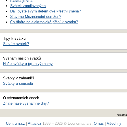
Italská jména
Svátek zamilovaných
Dali byste svým dětem dvě křestní jména?
Slavíme Mezinárodní den žen?
Co říkáte na elektronická přání k svátku?
Tipy k svátku
Slavíte svátek?
Význam našich svátků
Naše svátky a jejich významy
Svátky v zahraničí
Svátky u sousedů
O významných dnech
Znáte naše významné dny?
reklama
Centrum.cz
|
Atlas.cz
1999 – 2026 © Economia, a.s.
O nás
|
Všechny