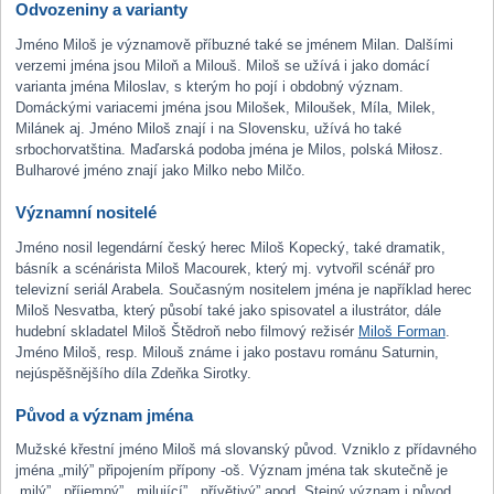
Odvozeniny a varianty
Jméno Miloš je významově příbuzné také se jménem Milan. Dalšími
verzemi jména jsou Miloň a Milouš. Miloš se užívá i jako domácí
varianta jména Miloslav, s kterým ho pojí i obdobný význam.
Domáckými variacemi jména jsou Milošek, Miloušek, Míla, Milek,
Milánek aj. Jméno Miloš znají i na Slovensku, užívá ho také
srbochorvatština. Maďarská podoba jména je Milos, polská Miłosz.
Bulharové jméno znají jako Milko nebo Milčo.
Významní nositelé
Jméno nosil legendární český herec Miloš Kopecký, také dramatik,
básník a scénárista Miloš Macourek, který mj. vytvořil scénář pro
televizní seriál Arabela. Současným nositelem jména je například herec
Miloš Nesvatba, který působí také jako spisovatel a ilustrátor, dále
hudební skladatel Miloš Štědroň nebo filmový režisér
Miloš Forman
.
Jméno Miloš, resp. Milouš známe i jako postavu románu Saturnin,
nejúspěšnějšího díla Zdeňka Sirotky.
Původ a význam jména
Mužské křestní jméno Miloš má slovanský původ. Vzniklo z přídavného
jména „milý” připojením přípony -oš. Význam jména tak skutečně je
„milý”, „příjemný”, „milující”, „přívětivý” apod. Stejný význam i původ