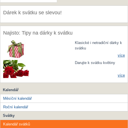
Dárek k svátku se slevou!
Najisto: Tipy na dárky k svátku
Klasické i netradiční dárky k
svátku
více
Darujte k svátku květiny
více
Kalendář
Měsíční kalendář
Roční kalendář
Svátky
Kalendář svátků