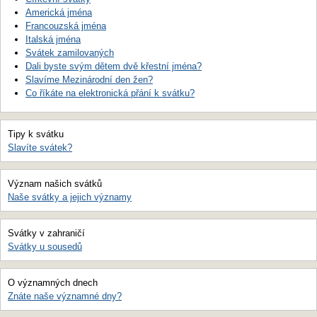
Americká jména
Francouzská jména
Italská jména
Svátek zamilovaných
Dali byste svým dětem dvě křestní jména?
Slavíme Mezinárodní den žen?
Co říkáte na elektronická přání k svátku?
Tipy k svátku
Slavíte svátek?
Význam našich svátků
Naše svátky a jejich významy
Svátky v zahraničí
Svátky u sousedů
O významných dnech
Znáte naše významné dny?