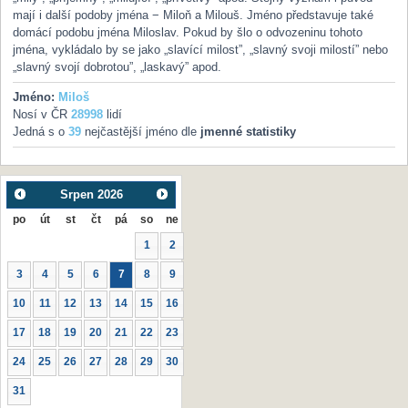
mají i další podoby jména − Miloň a Milouš. Jméno představuje také
domácí podobu jména Miloslav. Pokud by šlo o odvozeninu tohoto
jména, vykládalo by se jako „slavící milost”, „slavný svoji milostí” nebo
„slavný svojí dobrotou”, „laskavý” apod.
Jméno:
Miloš
Nosí v ČR
28998
lidí
Jedná s o
39
nejčastější jméno dle
jmenné statistiky
Srpen
2026
po
út
st
čt
pá
so
ne
1
2
3
4
5
6
7
8
9
10
11
12
13
14
15
16
17
18
19
20
21
22
23
24
25
26
27
28
29
30
31