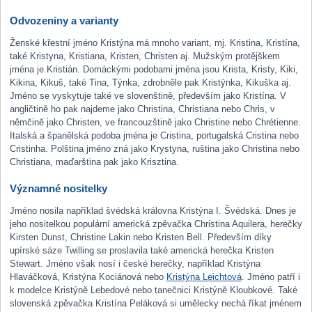
Odvozeniny a varianty
Ženské křestní jméno Kristýna má mnoho variant, mj. Kristina, Kristína,
také Kristyna, Kristiana, Kristen, Christen aj. Mužským protějškem
jména je Kristián. Domáckými podobami jména jsou Krista, Kristy, Kiki,
Kikina, Kikuš, také Tina, Týnka, zdrobněle pak Kristýnka, Kikuška aj.
Jméno se vyskytuje také ve slovenštině, především jako Kristína. V
angličtině ho pak najdeme jako Christina, Christiana nebo Chris, v
němčině jako Christen, ve francouzštině jako Christine nebo Chrétienne.
Italská a španělská podoba jména je Cristina, portugalská Cristina nebo
Cristinha. Polština jméno zná jako Krystyna, ruština jako Christina nebo
Christiana, maďarština pak jako Krisztina.
Významné nositelky
Jméno nosila například švédská královna Kristýna I. Švédská. Dnes je
jeho nositelkou populární americká zpěvačka Christina Aquilera, herečky
Kirsten Dunst, Christine Lakin nebo Kristen Bell. Především díky
upírské sáze Twilling se proslavila také americká herečka Kristen
Stewart. Jméno však nosí i české herečky, například Kristýna
Hlaváčková, Kristýna Kociánová nebo
Kristýna Leichtová
. Jméno patří i
k modelce Kristýně Lebedové nebo tanečnici Kristýně Kloubkové. Také
slovenská zpěvačka Kristína Peláková si umělecky nechá říkat jménem