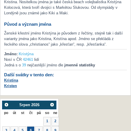
Kristina. Nositelkou jména je také česká beach volejbalistka Kristýna
Kolocová, která tvoří dvojici s Markétou Slukovou. Od olympiády v
Londýně jsou známé jako Kiki a Maki.
Původ a význam jména
Ženské křestní jméno Kristýna je původem z řečtiny, stejně tak i další
varianty jména jako Kristina, Kristína apod. Jméno se překládá z
řeckého slova „christianos“ jako „křesťan“, resp. „křesťanka“.
Jméno:
Kristýna
Nosí v ČR
42461
lidí
Jedná s o
39
nejčastější jméno dle
jmenné statistiky
Další svátky v tento den:
Kristina
Kristen
Srpen
2026
po
út
st
čt
pá
so
ne
1
2
3
4
5
6
7
8
9