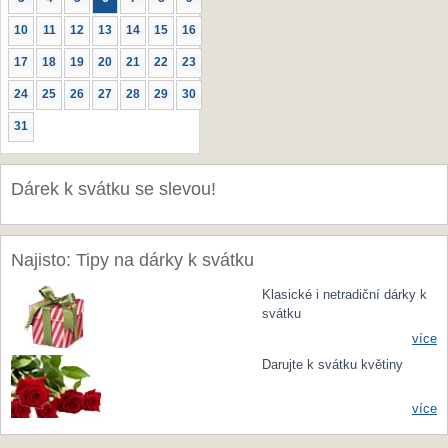
10
11
12
13
14
15
16
17
18
19
20
21
22
23
24
25
26
27
28
29
30
31
Dárek k svátku se slevou!
Najisto: Tipy na dárky k svátku
Klasické i netradiční dárky k
svátku
více
Darujte k svátku květiny
více