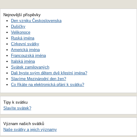
Nejnovější příspěvky
Den vzniku Československa
Dušičky
Velikonoce
Ruská jména
Církevní svátky
Americká jména
Francouzská jména
Italská jména
Svátek zamilovaných
Dali byste svým dětem dvě křestní jména?
Slavíme Mezinárodní den žen?
Co říkáte na elektronická přání k svátku?
Tipy k svátku
Slavíte svátek?
Význam našich svátků
Naše svátky a jejich významy