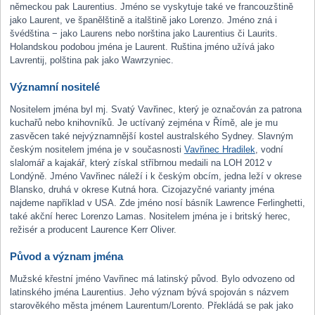
německou pak Laurentius. Jméno se vyskytuje také ve francouzštině
jako Laurent, ve španělštině a italštině jako Lorenzo. Jméno zná i
švédština − jako Laurens nebo norština jako Laurentius či Laurits.
Holandskou podobou jména je Laurent. Ruština jméno užívá jako
Lavrentij, polština pak jako Wawrzyniec.
Významní nositelé
Nositelem jména byl mj. Svatý Vavřinec, který je označován za patrona
kuchařů nebo knihovníků. Je uctívaný zejména v Římě, ale je mu
zasvěcen také nejvýznamnější kostel australského Sydney. Slavným
českým nositelem jména je v současnosti
Vavřinec Hradilek
, vodní
slalomář a kajakář, který získal stříbrnou medaili na LOH 2012 v
Londýně. Jméno Vavřinec náleží i k českým obcím, jedna leží v okrese
Blansko, druhá v okrese Kutná hora. Cizojazyčné varianty jména
najdeme například v USA. Zde jméno nosí básník Lawrence Ferlinghetti,
také akční herec Lorenzo Lamas. Nositelem jména je i britský herec,
režisér a producent Laurence Kerr Oliver.
Původ a význam jména
Mužské křestní jméno Vavřinec má latinský původ. Bylo odvozeno od
latinského jména Laurentius. Jeho význam bývá spojován s názvem
starověkého města jménem Laurentum/Lorento. Překládá se pak jako