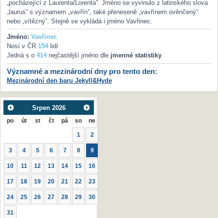
„pocházející z Laurenta/Lorenta”. Jméno se vyvinulo z latinského slova
„laurus” s významem „vavřín”, také přeneseně „vavřínem ověnčený”
nebo „vítězný”. Stejně se vykládá i jméno Vavřinec.
Jméno:
Vavřinec
Nosí v ČR
154
lidí
Jedná s o
414
nejčastější jméno dle
jmenné statistiky
Významné a mezinárodní dny pro tento den:
Mezinárodní den baru Jekyll&Hyde
Srpen
2026
po
út
st
čt
pá
so
ne
1
2
3
4
5
6
7
8
9
10
11
12
13
14
15
16
17
18
19
20
21
22
23
24
25
26
27
28
29
30
31