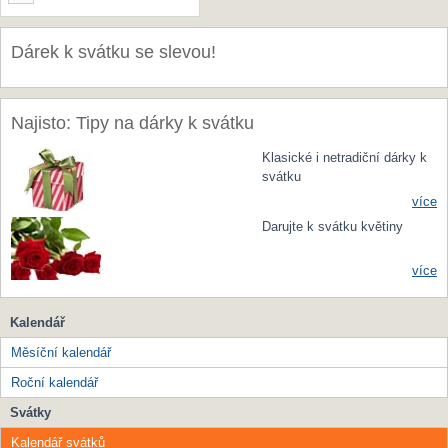
Dárek k svátku se slevou!
Najisto: Tipy na dárky k svátku
Klasické i netradiční dárky k
svátku
více
Darujte k svátku květiny
více
Kalendář
Měsíční kalendář
Roční kalendář
Svátky
Kalendář svátků