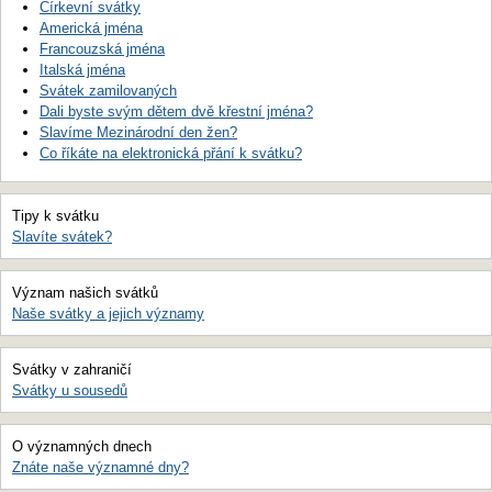
Církevní svátky
Americká jména
Francouzská jména
Italská jména
Svátek zamilovaných
Dali byste svým dětem dvě křestní jména?
Slavíme Mezinárodní den žen?
Co říkáte na elektronická přání k svátku?
Tipy k svátku
Slavíte svátek?
Význam našich svátků
Naše svátky a jejich významy
Svátky v zahraničí
Svátky u sousedů
O významných dnech
Znáte naše významné dny?