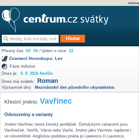
reklama
Přesný čas:
05
:
56
/ týden v roce:
32
Znamení Horoskopu:
Lev
Fáze měsíce:
Dnes je:
9. 8. 2026 Neděle
Roman
Dnes má svátek:
Významné dny:
Mezinárodní den původního obyvatelstva
Vavřinec
Křestní jméno:
Odvozeniny a varianty
Jméno Vavřinec nemá ženský protějšek. Domáckými variacemi jsou
Vavřineček, Vavřík, Vávra nebo Vavřa. Jméno jako Vavrinec najdeme i
ve slovenštině. Anglickou podobou jména je Lawrence či Laurence,