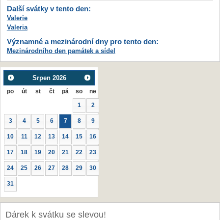
Další svátky v tento den:
Valerie
Valeria
Významné a mezinárodní dny pro tento den:
Mezinárodního den památek a sídel
Srpen
2026
po
út
st
čt
pá
so
ne
1
2
3
4
5
6
7
8
9
10
11
12
13
14
15
16
17
18
19
20
21
22
23
24
25
26
27
28
29
30
31
Dárek k svátku se slevou!