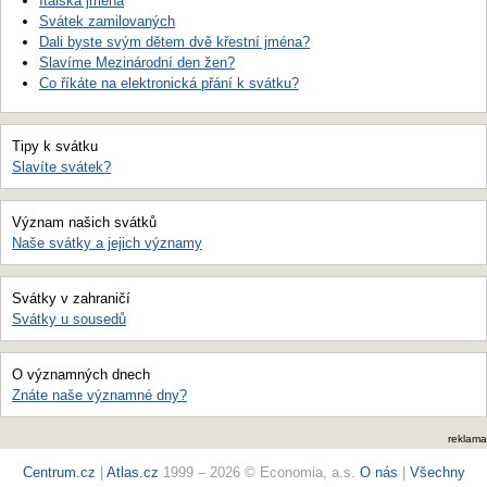
Italská jména
Svátek zamilovaných
Dali byste svým dětem dvě křestní jména?
Slavíme Mezinárodní den žen?
Co říkáte na elektronická přání k svátku?
Tipy k svátku
Slavíte svátek?
Význam našich svátků
Naše svátky a jejich významy
Svátky v zahraničí
Svátky u sousedů
O významných dnech
Znáte naše významné dny?
reklama
Centrum.cz
|
Atlas.cz
1999 – 2026 © Economia, a.s.
O nás
|
Všechny