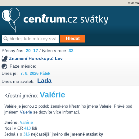
reklama
Přesný čas:
20
17
/ týden v roce:
32
Znamení Horoskopu:
Lev
Fáze měsíce:
Dnes je:
7. 8. 2026 Pátek
Lada
Dnes má svátek:
Valérie
Křestní jméno:
Valérie je jednou z podob ženského křestního jména Valerie. Právě pod
jménem
Valerie
se dozvíte více informací.
Jméno:
Valérie
Nosí v ČR
413
lidí
Jedná s o
316
nejčastější jméno dle
jmenné statistiky