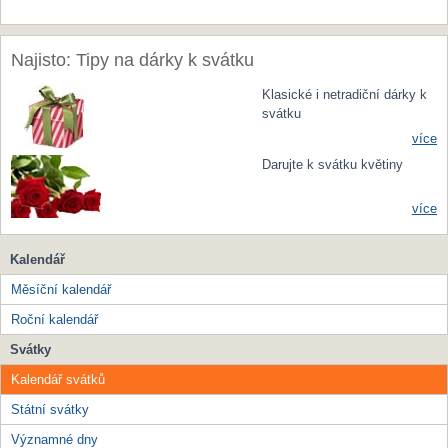
Najisto: Tipy na dárky k svátku
Klasické i netradiční dárky k
svátku
více
Darujte k svátku květiny
více
Kalendář
Měsíční kalendář
Roční kalendář
Svátky
Kalendář svátků
Státní svátky
Významné dny