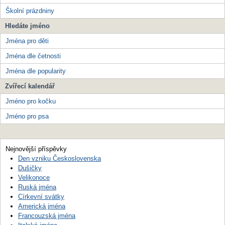
Školní prázdniny
Hledáte jméno
Jména pro děti
Jména dle četnosti
Jména dle popularity
Zvířecí kalendář
Jméno pro kočku
Jméno pro psa
Nejnovější příspěvky
Den vzniku Československa
Dušičky
Velikonoce
Ruská jména
Církevní svátky
Americká jména
Francouzská jména