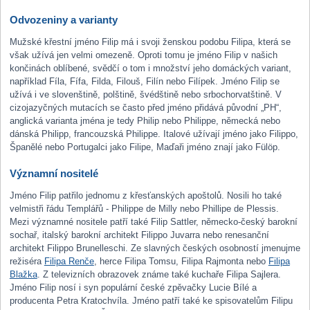
Odvozeniny a varianty
Mužské křestní jméno Filip má i svoji ženskou podobu Filipa, která se
však užívá jen velmi omezeně. Oproti tomu je jméno Filip v našich
končinách oblíbené, svědčí o tom i množství jeho domáckých variant,
například Fíla, Fífa, Filda, Filouš, Filín nebo Filípek. Jméno Filip se
užívá i ve slovenštině, polštině, švédštině nebo srbochorvatštině. V
cizojazyčných mutacích se často před jméno přidává původní „PH“,
anglická varianta jména je tedy Philip nebo Philippe, německá nebo
dánská Philipp, francouzská Philippe. Italové užívají jméno jako Filippo,
Španělé nebo Portugalci jako Filipe, Maďaři jméno znají jako Fülöp.
Významní nositelé
Jméno Filip patřilo jednomu z křesťanských apoštolů. Nosili ho také
velmistři řádu Templářů - Philippe de Milly nebo Phillipe de Plessis.
Mezi významné nositele patří také Filip Sattler, německo-český barokní
sochař, italský barokní architekt Filippo Juvarra nebo renesanční
architekt Filippo Brunelleschi. Ze slavných českých osobností jmenujme
režiséra
Filipa Renče
, herce Filipa Tomsu, Filipa Rajmonta nebo
Filipa
Blažka
. Z televizních obrazovek známe také kuchaře Filipa Sajlera.
Jméno Filip nosí i syn populární české zpěvačky Lucie Bílé a
producenta Petra Kratochvíla. Jméno patří také ke spisovatelům Filipu