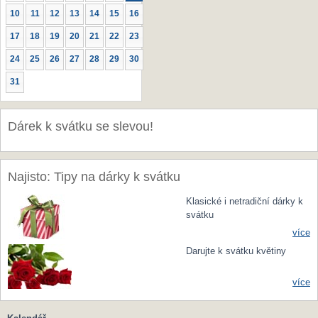
10
11
12
13
14
15
16
17
18
19
20
21
22
23
24
25
26
27
28
29
30
31
Dárek k svátku se slevou!
Najisto: Tipy na dárky k svátku
Klasické i netradiční dárky k
svátku
více
Darujte k svátku květiny
více