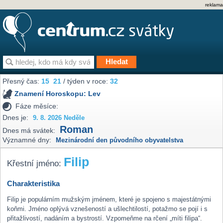
reklama
Přesný čas:
15
21
/ týden v roce:
32
Znamení Horoskopu:
Lev
Fáze měsíce:
Dnes je:
9. 8. 2026 Neděle
Roman
Dnes má svátek:
Významné dny:
Mezinárodní den původního obyvatelstva
Filip
Křestní jméno:
Charakteristika
Filip je populárním mužským jménem, které je spojeno s majestátnými
koňmi. Jméno oplývá vznešeností a ušlechtilostí, potažmo se pojí i s
přitažlivostí, nadáním a bystrostí. Vzpomeňme na rčení „míti filipa“.