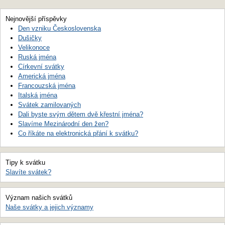
Nejnovější příspěvky
Den vzniku Československa
Dušičky
Velikonoce
Ruská jména
Církevní svátky
Americká jména
Francouzská jména
Italská jména
Svátek zamilovaných
Dali byste svým dětem dvě křestní jména?
Slavíme Mezinárodní den žen?
Co říkáte na elektronická přání k svátku?
Tipy k svátku
Slavíte svátek?
Význam našich svátků
Naše svátky a jejich významy