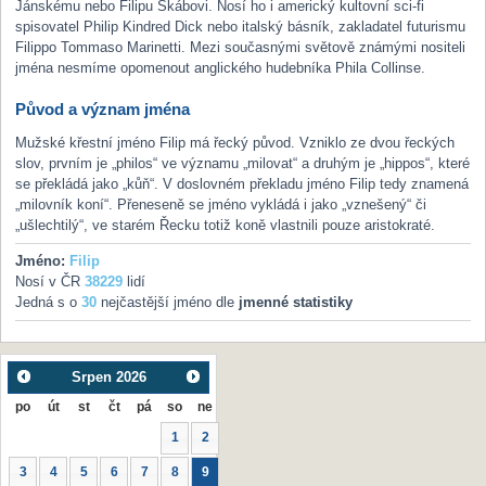
Jánskému nebo Filipu Škábovi. Nosí ho i americký kultovní sci-fi
spisovatel Philip Kindred Dick nebo italský básník, zakladatel futurismu
Filippo Tommaso Marinetti. Mezi současnými světově známými nositeli
jména nesmíme opomenout anglického hudebníka Phila Collinse.
Původ a význam jména
Mužské křestní jméno Filip má řecký původ. Vzniklo ze dvou řeckých
slov, prvním je „philos“ ve významu „milovat“ a druhým je „hippos“, které
se překládá jako „kůň“. V doslovném překladu jméno Filip tedy znamená
„milovník koní“. Přeneseně se jméno vykládá i jako „vznešený“ či
„ušlechtilý“, ve starém Řecku totiž koně vlastnili pouze aristokraté.
Jméno:
Filip
Nosí v ČR
38229
lidí
Jedná s o
30
nejčastější jméno dle
jmenné statistiky
Srpen
2026
po
út
st
čt
pá
so
ne
1
2
3
4
5
6
7
8
9