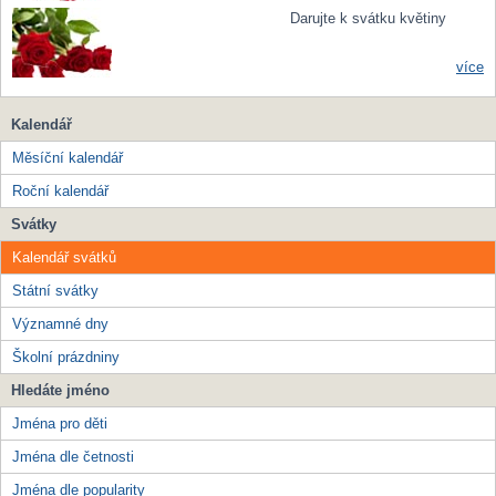
Darujte k svátku květiny
více
Kalendář
Měsíční kalendář
Roční kalendář
Svátky
Kalendář svátků
Státní svátky
Významné dny
Školní prázdniny
Hledáte jméno
Jména pro děti
Jména dle četnosti
Jména dle popularity