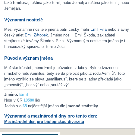
také Emiliusz, ruština jako Emilij nebo Jemelj a ruština jako Emilij nebo
Jemeljan.
Významní nositelé
Mezi významné nositele jména patří český malíř
Emil Filla
nebo slavný
český atlet
Emil Zátopek
. Jméno nosil i Emil Škoda, zakladatel
strojírenské továrny Škoda v Plzni. Významným nositelem jména je i
francouzský spisovatel Émile Zola.
Původ a význam jména
Mužské křestní jméno Emil je původem z latiny. Bylo odvozeno z
římského rodu Aemilus, tedy se dá přeložit jako „z rodu Aemilů“. Toto
jméno vzniklo ze slova „aemilianus“, které se z latiny překládá jako
„pracovitý“, „horlivý“ nebo „soutěživý“.
Jméno:
Emil
Nosí v ČR
10580
lidí
Jedná s o
65
nejčastější jméno dle
jmenné statistiky
Významné a mezinárodní dny pro tento den:
Mezinárodní den pro biologickou diverzitu