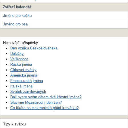
Zvířecí kalendář
Jméno pro kočku
Jméno pro psa
Nejnovější příspěvky
Den vzniku Československa
Dušičky
Velikonoce
Ruská jména
Církevní svátky
Americká jména
Francouzská jména
Italská jména
Svátek zamilovaných
Dali byste svým dětem dvě křestní jména?
Slavíme Mezinárodní den žen?
Co říkáte na elektronická přání k svátku?
Tipy k svátku