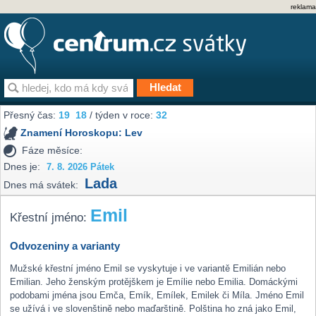
reklama
Přesný čas:
19
18
/ týden v roce:
32
Znamení Horoskopu:
Lev
Fáze měsíce:
Dnes je:
7. 8. 2026 Pátek
Lada
Dnes má svátek:
Emil
Křestní jméno:
Odvozeniny a varianty
Mužské křestní jméno Emil se vyskytuje i ve variantě Emilián nebo
Emilian. Jeho ženským protějškem je Emílie nebo Emilia. Domáckými
podobami jména jsou Emča, Emík, Emílek, Emilek či Míla. Jméno Emil
se užívá i ve slovenštině nebo maďarštině. Polština ho zná jako Emil,