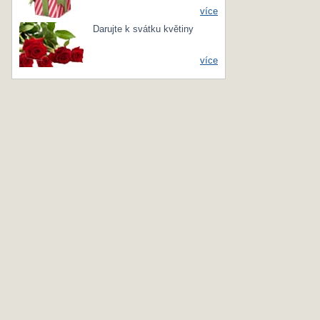
více
Darujte k svátku květiny
více