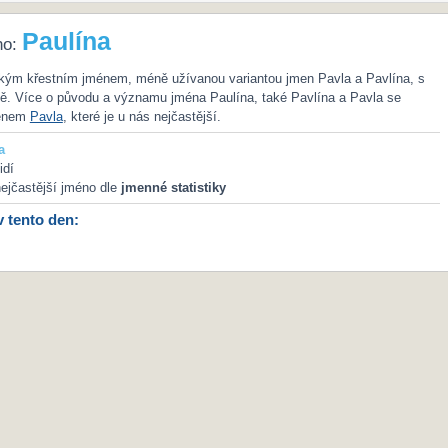
Paulína
no:
ským křestním jménem, méně užívanou variantou jmen Pavla a Pavlína, s
ně. Více o původu a významu jména Paulína, také Pavlína a Pavla se
ménem
Pavla
, které je u nás nejčastější.
a
idí
ejčastější jméno dle
jmenné statistiky
v tento den: