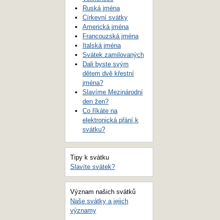
Ruská jména
Církevní svátky
Americká jména
Francouzská jména
Italská jména
Svátek zamilovaných
Dali byste svým
dětem dvě křestní
jména?
Slavíme Mezinárodní
den žen?
Co říkáte na
elektronická přání k
svátku?
Tipy k svátku
Slavíte svátek?
Význam našich svátků
Naše svátky a jejich
významy