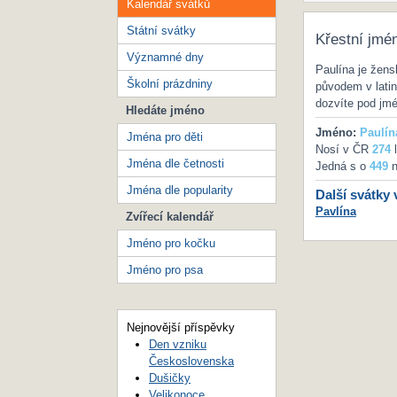
Kalendář svátků
Státní svátky
Křestní jmé
Významné dny
Paulína je žen
Školní prázdniny
původem v lati
dozvíte pod j
Hledáte jméno
Jméno:
Paulín
Jména pro děti
Nosí v ČR
274
l
Jména dle četnosti
Jedná s o
449
n
Jména dle popularity
Další svátky 
Pavlína
Zvířecí kalendář
Jméno pro kočku
Jméno pro psa
Nejnovější příspěvky
Den vzniku
Československa
Dušičky
Velikonoce