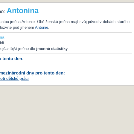
Antonina
no:
iantou jména Antonie. Obě ženská jména mají svůj původ v dobách starého
dozvíte pod jménem
Antonie
.
na
idí
ejčastější jméno dle
jmenné statistiky
v tento den:
ezinárodní dny pro tento den:
oti dětské práci