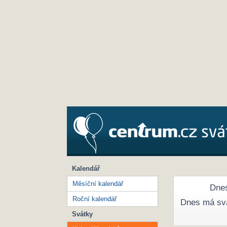
Kalendář
Měsíční kalendář
Dnes
Roční kalendář
Dnes má sv
Svátky