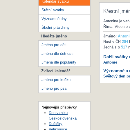
Kalendář svátků
Státní svátky
Křestní jmé
Významné dny
Antonina je var
Říma. Více se 
Školní prázdniny
Hledáte jméno
Jméno:
Antoni
Nosí v ČR
204
l
Jména pro děti
Jedná s o
517
n
Jména dle četnosti
Další svátky 
Jména dle popularity
Antonie
Významné a m
Zvířecí kalendář
Světový den pr
Jméno pro kočku
Jméno pro psa
Nejnovější příspěvky
Den vzniku
Československa
Dušičky
Velikonoce