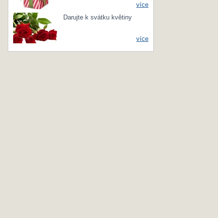
více
Darujte k svátku květiny
více