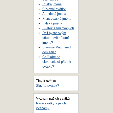
Ruská jména
Církevní svátky
Americká jména
Francouzská jména
Italská jména
Svátek zamilovaných
Dali byste svým
dětem dvě křestní
jména?
Slavíme Mezinárodní
den žen?
Co říkáte na
elektronická přání k
svátku?
Tipy k svátku
Slavíte svátek?
Význam našich svátků
Naše svátky a jejich
významy