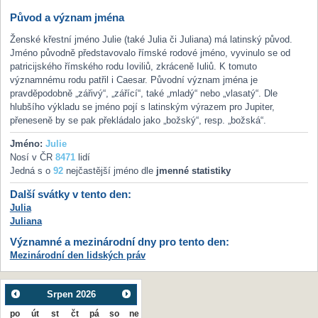
Původ a význam jména
Ženské křestní jméno Julie (také Julia či Juliana) má latinský původ.
Jméno původně představovalo římské rodové jméno, vyvinulo se od
patricijského římského rodu Ioviliů, zkráceně Iuliů. K tomuto
významnému rodu patřil i Caesar. Původní význam jména je
pravděpodobně „zářivý“, „zářící“, také „mladý“ nebo „vlasatý“. Dle
hlubšího výkladu se jméno pojí s latinským výrazem pro Jupiter,
přeneseně by se pak překládalo jako „božský“, resp. „božská“.
Jméno:
Julie
Nosí v ČR
8471
lidí
Jedná s o
92
nejčastější jméno dle
jmenné statistiky
Další svátky v tento den:
Julia
Juliana
Významné a mezinárodní dny pro tento den:
Mezinárodní den lidských práv
Srpen
2026
po
út
st
čt
pá
so
ne