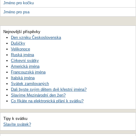
Jméno pro kočku
Jméno pro psa
Nejnovější příspěvky
Den vzniku Československa
Dušičky
Velikonoce
Ruská jména
Církevní svátky
Americká jména
Francouzská jména
Italská jména
Svátek zamilovaných
Dali byste svým dětem dvě křestní jména?
Slavíme Mezinárodní den žen?
Co říkáte na elektronická přání k svátku?
Tipy k svátku
Slavíte svátek?