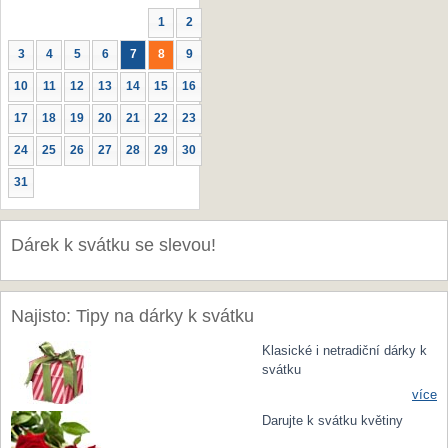
1
2
3
4
5
6
7
8
9
10
11
12
13
14
15
16
17
18
19
20
21
22
23
24
25
26
27
28
29
30
31
Dárek k svátku se slevou!
Najisto: Tipy na dárky k svátku
Klasické i netradiční dárky k
svátku
více
Darujte k svátku květiny