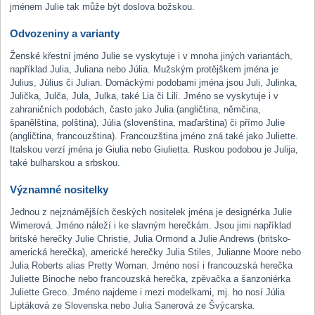
jménem Julie tak může být doslova božskou.
Odvozeniny a varianty
Ženské křestní jméno Julie se vyskytuje i v mnoha jiných variantách,
například Julia, Juliana nebo Júlia. Mužským protějškem jména je
Julius, Július či Julian. Domáckými podobami jména jsou Juli, Julinka,
Julička, Julča, Jula, Julka, také Lia či Lili. Jméno se vyskytuje i v
zahraničních podobách, často jako Julia (angličtina, němčina,
španělština, polština), Júlia (slovenština, maďarština) či přímo Julie
(angličtina, francouzština). Francouzština jméno zná také jako Juliette.
Italskou verzí jména je Giulia nebo Giulietta. Ruskou podobou je Julija,
také bulharskou a srbskou.
Významné nositelky
Jednou z nejznámějších českých nositelek jména je designérka Julie
Wimerová. Jméno náleží i ke slavným herečkám. Jsou jimi například
britské herečky Julie Christie, Julia Ormond a Julie Andrews (britsko-
americká herečka), americké herečky Julia Stiles, Julianne Moore nebo
Julia Roberts alias Pretty Woman. Jméno nosí i francouzská herečka
Juliette Binoche nebo francouzská herečka, zpěvačka a šanzoniérka
Juliette Greco. Jméno najdeme i mezi modelkami, mj. ho nosí Júlia
Liptáková ze Slovenska nebo Julia Sanerová ze Švýcarska.