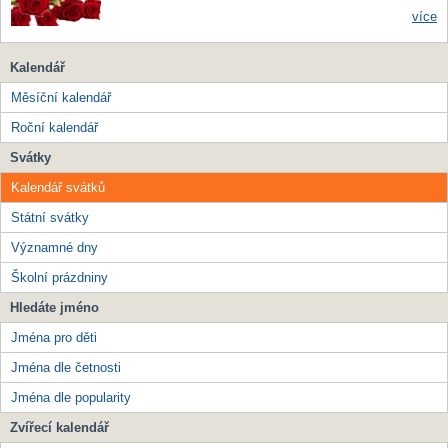
více
Kalendář
Měsíční kalendář
Roční kalendář
Svátky
Kalendář svátků
Státní svátky
Významné dny
Školní prázdniny
Hledáte jméno
Jména pro děti
Jména dle četnosti
Jména dle popularity
Zvířecí kalendář