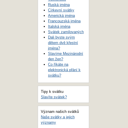
Ruská jména
Církevní svátky
Americká jména
Francouzská jména
Italská jména
Svátek zamilovaných
Dali byste svým
dětem dvě křestní
jména?
Slavíme Mezinárodní
den žen?
Co říkáte na
elektronická přání k
svátku?
Tipy k svátku
Slavíte svátek?
Význam našich svátků
Naše svátky a jejich
významy