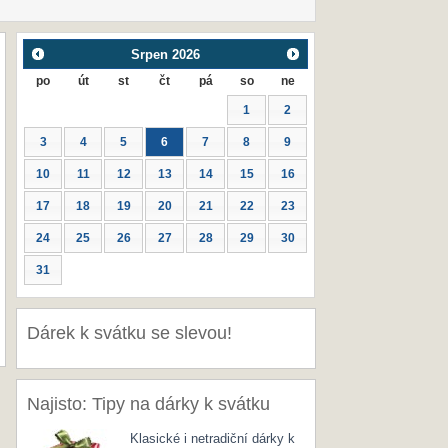
Srpen
2026
po
út
st
čt
pá
so
ne
1
2
3
4
5
6
7
8
9
10
11
12
13
14
15
16
17
18
19
20
21
22
23
24
25
26
27
28
29
30
31
Dárek k svátku se slevou!
Najisto: Tipy na dárky k svátku
Klasické i netradiční dárky k