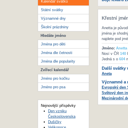
Kalendář svátků
Státní svátky
Křestní jmé
Významné dny
Školní prázdniny
Anetta je půvo
jména je shodný
Hledáte jméno
najdete pod j
Jména pro děti
Jméno:
Anetta
Jména dle četnosti
Nosí v ČR
140
l
Jedná s o
604
n
Jména dle popularity
Další svátky 
Zvířecí kalendář
Aneta
Jméno pro kočku
Významné a m
Jméno pro psa
Evropský den 
Světový den in
Mezinárodní d
Nejnovější příspěvky
Den vzniku
Československa
Dušičky
Velikonoce