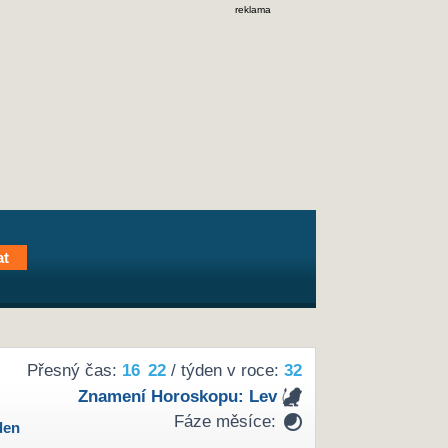
reklama
Přesný čas:
16
22
/ týden v roce:
32
Znamení Horoskopu:
Lev
Fáze měsíce:
den