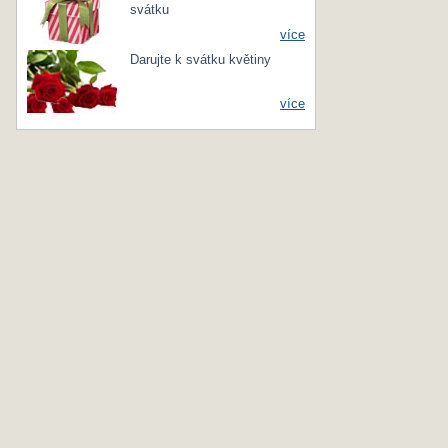
svátku
více
Darujte k svátku květiny
více