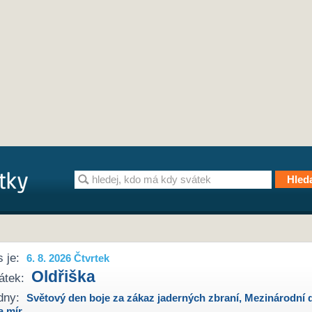
 je:
6. 8. 2026 Čtvrtek
Oldřiška
átek:
dny:
Světový den boje za zákaz jaderných zbraní
,
Mezinárodní 
a mír