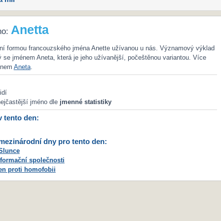
Anetta
no:
dní formou francouzského jména Anette užívanou u nás. Významový výklad
 se jménem Aneta, která je jeho užívanější, počeštěnou variantou. Více
ménem
Aneta
.
idí
ejčastější jméno dle
jmenné statistiky
v tento den:
ezinárodní dny pro tento den:
Slunce
formační společnosti
en proti homofobii