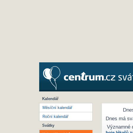
Kalendář
Měsíční kalendář
Dnes
Roční kalendář
Dnes má sv
Svátky
Významné 
boje lékařů z