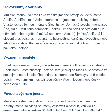
Odvozeniny a varianty
Mužské jméno Adolf má i své ženské jmenné protějšky, jde o jména
Adolfa, Adolfína, také Adina, které má se jménem společný kořen.
Vlasteneckou formou jména je Šlechtislav. Domácké podoby jména jsou
Áda, Adin, Dolfi nebo zdrobněle Adolfek. Jméno Adolf se vyskytuje i v
němčině nebo angličtině (užívá se i forma Adolph), jméno Adolf zná i
slovenština, polština, maďarština, holandština, dánština, švédština nebo
srbochorvatština. Italové a Španělé jméno užívají jako Adolfo, Francouzi
pak jako Adolphe.
Významní nositelé
Snad nejslavnějším českým nositelem jména Adolf je malíř a ilustrátor
Adolf Born. Ještě známější než on sám je dvojice Mach a Šebestová ze
stejnojmenného kresleného seriálu, na kterém se Born výtvarně podílel.
Dalšími významnými nositeli jsou básník Adolf Heyduk nebo český
herec Adolf Filip.
Původ a význam jména
Mužské křestní jméno Adolf má svůj původ ve starogermánštině.
Kořeny jména souvisejí se jmény Athalwolf a Athaulf, vzniklo ze
starogermánského „Adalwolf“. Výkladově se překládá jako „ušlechtilý