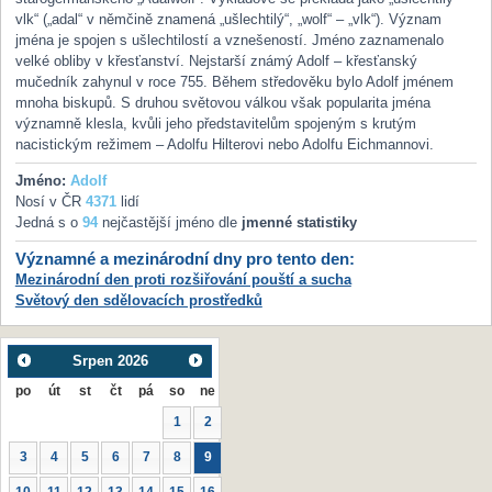
vlk“ („adal“ v němčině znamená „ušlechtilý“, „wolf“ – „vlk“). Význam
jména je spojen s ušlechtilostí a vznešeností. Jméno zaznamenalo
velké obliby v křesťanství. Nejstarší známý Adolf – křesťanský
mučedník zahynul v roce 755. Během středověku bylo Adolf jménem
mnoha biskupů. S druhou světovou válkou však popularita jména
významně klesla, kvůli jeho představitelům spojeným s krutým
nacistickým režimem – Adolfu Hilterovi nebo Adolfu Eichmannovi.
Jméno:
Adolf
Nosí v ČR
4371
lidí
Jedná s o
94
nejčastější jméno dle
jmenné statistiky
Významné a mezinárodní dny pro tento den:
Mezinárodní den proti rozšiřování pouští a sucha
Světový den sdělovacích prostředků
Srpen
2026
po
út
st
čt
pá
so
ne
1
2
3
4
5
6
7
8
9