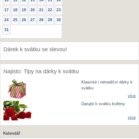
10
11
12
13
14
15
16
17
18
19
20
21
22
23
24
25
26
27
28
29
30
31
Dárek k svátku se slevou!
Najisto: Tipy na dárky k svátku
Klasické i netradiční dárky k
svátku
více
Darujte k svátku květiny
více
Kalendář