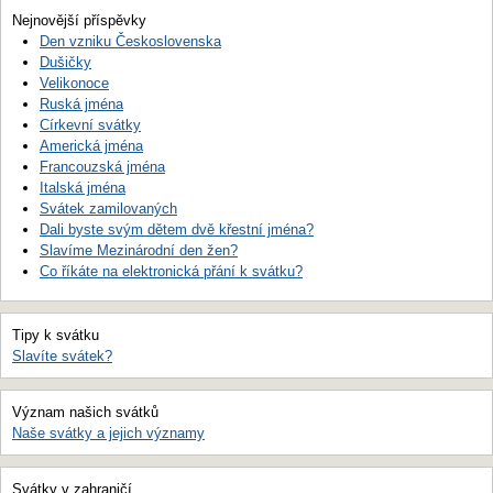
Nejnovější příspěvky
Den vzniku Československa
Dušičky
Velikonoce
Ruská jména
Církevní svátky
Americká jména
Francouzská jména
Italská jména
Svátek zamilovaných
Dali byste svým dětem dvě křestní jména?
Slavíme Mezinárodní den žen?
Co říkáte na elektronická přání k svátku?
Tipy k svátku
Slavíte svátek?
Význam našich svátků
Naše svátky a jejich významy
Svátky v zahraničí