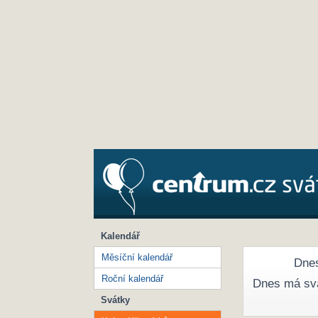
Kalendář
Měsíční kalendář
Dnes
Roční kalendář
Dnes má sv
Svátky