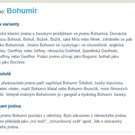
Bohumír
no:
 varianty
ské křestní jméno s ženským protějškem ve jménu Bohumíra. Domácké
jsou Bohouš, Bohuš, Božek, Božík, také Míra nebo Mirek, zdrobněle se pak
ako Bohumírek. Jméno Bohumír se vyskytuje i ve slovenštině, anglická
frey, Geoffrey nebo Jeffrey, německá Gottfried, španělská Geofredo,
ffroy nebo Geoffroi. Poláci jméno užívají jako Bogumir, bulhaři jako
i jako Bochmir.
itelé
ředstavitele jména patří například Bohumír Štědroň, český klavírista,
dební vědec, malíř Bohumír Matal nebo Bohumír Brunclík, mistr filmových
tů. Veřejně známým Bohumírem je i geograf a hydrolog Bohumír Janský.
nam jména
 jméno Bohumír pochází z němčiny. Bylo odvozeno z německého jména
é se překládá jako „mír boží“, „mírumilovný svět“ apod. Jde o slovanský
ého jména.