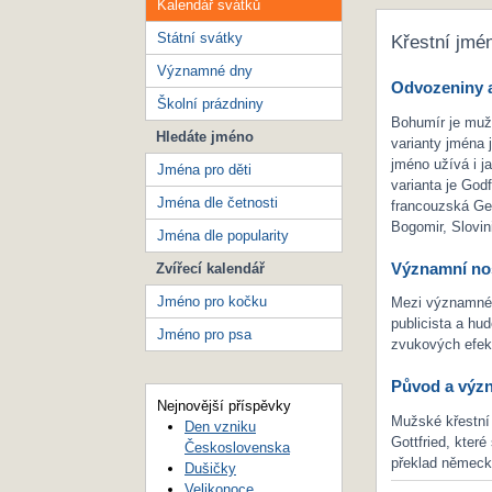
Kalendář svátků
Státní svátky
Křestní jmé
Významné dny
Odvozeniny a
Školní prázdniny
Bohumír je muž
Hledáte jméno
varianty jména 
jméno užívá i j
Jména pro děti
varianta je God
Jména dle četnosti
francouzská Geo
Bogomir, Slovin
Jména dle popularity
Významní nos
Zvířecí kalendář
Jméno pro kočku
Mezi významné p
publicista a hu
Jméno pro psa
zvukových efek
Původ a výz
Nejnovější příspěvky
Mužské křestní
Den vzniku
Gottfried, kter
Československa
překlad německ
Dušičky
Velikonoce