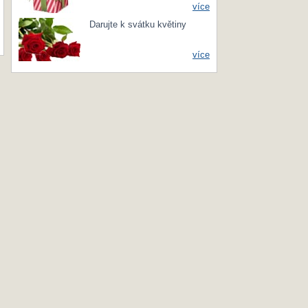
více
Darujte k svátku květiny
více