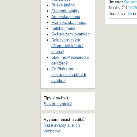
Jméno:
Bohum
Ruská jména
Nosí v ČR
5475
Církevní svátky
Jedná s o
85
ne
Americká jména
Francouzská jména
Italská jména
Svátek zamilovaných
Dali byste svým
dětem dvě křestní
jména?
Slavíme Mezinárodní
den žen?
Co říkáte na
elektronická přání k
svátku?
Tipy k svátku
Slavíte svátek?
Význam našich svátků
Naše svátky a jejich
významy