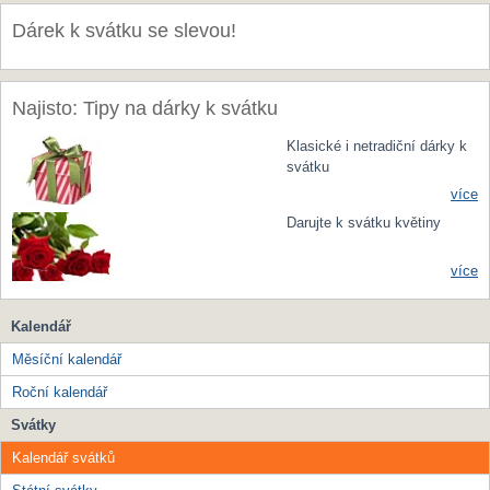
Dárek k svátku se slevou!
Najisto: Tipy na dárky k svátku
Klasické i netradiční dárky k
svátku
více
Darujte k svátku květiny
více
Kalendář
Měsíční kalendář
Roční kalendář
Svátky
Kalendář svátků