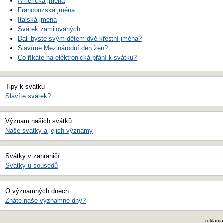
Americká jména
Francouzská jména
Italská jména
Svátek zamilovaných
Dali byste svým dětem dvě křestní jména?
Slavíme Mezinárodní den žen?
Co říkáte na elektronická přání k svátku?
Tipy k svátku
Slavíte svátek?
Význam našich svátků
Naše svátky a jejich významy
Svátky v zahraničí
Svátky u sousedů
O významných dnech
Znáte naše významné dny?
reklama