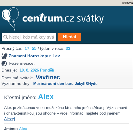
reklama
Přesný čas:
17
:
55
/ týden v roce:
33
Znamení Horoskopu:
Lev
Fáze měsíce:
Dnes je:
10. 8. 2026 Pondělí
Vavřinec
Dnes má svátek:
Významné dny:
Mezinárodní den baru Jekyll&Hyde
Alex
Křestní jméno:
Alex je zkrácenou verzí mužského křestního jména Alexej. Významově
i charakteristikou jsou shodné – více informací najdete pod jménem
Alexej
.
Jméno:
Alex