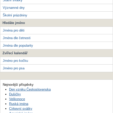
Státní svátky
Významné dny
Školní prázdniny
Hledáte jméno
Jména pro děti
Jména dle četnosti
Jména dle popularity
Zvířecí kalendář
Jméno pro kočku
Jméno pro psa
Nejnovější příspěvky
Den vzniku Československa
Dušičky
Velikonoce
Ruská jména
Církevní svátky