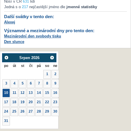
Nosí v ČR
631
lidí
Jedná s o
217
nejčastější jméno dle
jmenné statistiky
Další svátky v tento den:
Alexej
Významné a mezinárodní dny pro tento den:
Mezinárodní den svobody tisku
Den slunce
Srpen
2026
po
út
st
čt
pá
so
ne
1
2
3
4
5
6
7
8
9
10
11
12
13
14
15
16
17
18
19
20
21
22
23
24
25
26
27
28
29
30
31