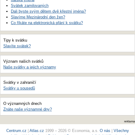
Svátek zamilovaných
Dali byste svým dětem dvě křestní jména?
Slavíme Mezinárodní den žen?
Co říkáte na elektronická přání k svátku?
Tipy k svátku
Slavíte svátek?
Význam našich svátků
Naše svátky a jejich významy
Svátky v zahraničí
Svátky u sousedů
O významných dnech
Znáte naše významné dny?
reklama
Centrum.cz
|
Atlas.cz
1999 – 2026 © Economia, a.s.
O nás
|
Všechny