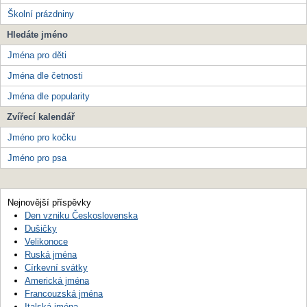
Školní prázdniny
Hledáte jméno
Jména pro děti
Jména dle četnosti
Jména dle popularity
Zvířecí kalendář
Jméno pro kočku
Jméno pro psa
Nejnovější příspěvky
Den vzniku Československa
Dušičky
Velikonoce
Ruská jména
Církevní svátky
Americká jména
Francouzská jména
Italská jména