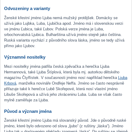
Odvozeniny a varianty
Ženské křestní jméno Ljuba nemá mužský protějšek. Domácky se
užívá jako Lujbka, Luba, Ljubička apod. Jméno má i slovenskou verzi
ve jménu Ľubica, také Ľubov. Polská verze jména je Luba,
srbochorvatská Ljubica. Bulharština užívá jméno stejně jako čeština.
Ruská varianta vychází z původního slova láska, jméno se tedy užívá
přímo jako Ljubov.
Významné nositelky
Mezi nositelky jména patřila česká zpěvačka a herečka Ljuba
Hermannová, také Ljuba Štíplová, která byla mj. autorkou dětského
magazínu Čtyřlístek. V současnosti jméno nosí například herečka
Ljuba
Krbová
, manželka novináře Ondřeje Neffa. Jméno se často nesprávně
přiřazuje také k herečce Lubě Skořepové, která nosí vlastní jméno
Libuše Skořepová a užívá jeho zkráceninu Luba. Luba se však často
mylně zaměňuje za Ljuba.
Původ a význam jména
Ženské křestní jméno Ljuba má slovanský původ. Jde o původně ruské
jméno, které bylo odvozeno od slova „ljubo“ (z ruštiny „láska“). Jméno
Ljuba tak v dosloveném překladu znamená „láska“. Do ruštiny se zřejmě