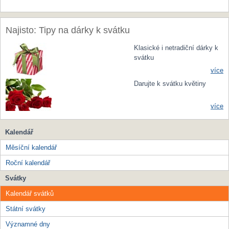
Najisto: Tipy na dárky k svátku
Klasické i netradiční dárky k
svátku
více
Darujte k svátku květiny
více
Kalendář
Měsíční kalendář
Roční kalendář
Svátky
Kalendář svátků
Státní svátky
Významné dny