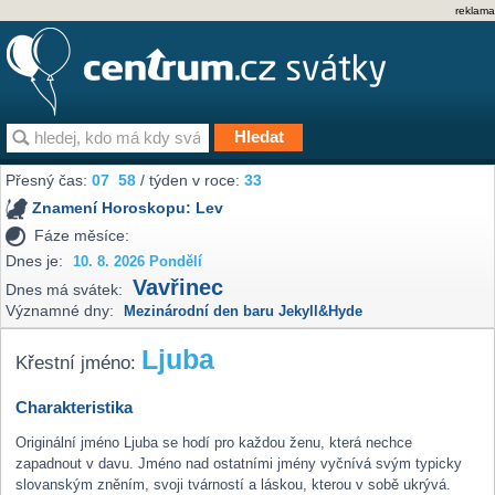
reklama
Přesný čas:
07
58
/ týden v roce:
33
Znamení Horoskopu:
Lev
Fáze měsíce:
Dnes je:
10. 8. 2026 Pondělí
Vavřinec
Dnes má svátek:
Významné dny:
Mezinárodní den baru Jekyll&Hyde
Ljuba
Křestní jméno:
Charakteristika
Originální jméno Ljuba se hodí pro každou ženu, která nechce
zapadnout v davu. Jméno nad ostatními jmény vyčnívá svým typicky
slovanským zněním, svoji tvárností a láskou, kterou v sobě ukrývá.