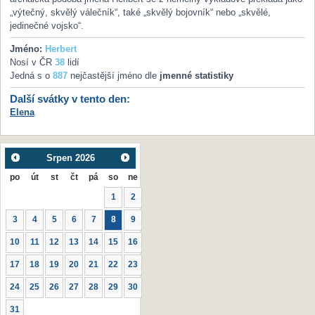
„výtečný, skvělý válečník“, také „skvělý bojovník“ nebo „skvělé,
jedinečné vojsko“.
Jméno:
Herbert
Nosí v ČR
38
lidí
Jedná s o
887
nejčastější jméno dle
jmenné statistiky
Další svátky v tento den:
Elena
Srpen
2026
po
út
st
čt
pá
so
ne
1
2
3
4
5
6
7
8
9
10
11
12
13
14
15
16
17
18
19
20
21
22
23
24
25
26
27
28
29
30
31