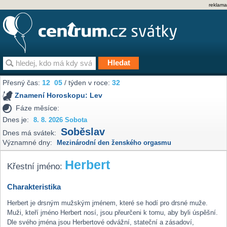
reklama
Přesný čas:
12
05
/ týden v roce:
32
Znamení Horoskopu:
Lev
Fáze měsíce:
Dnes je:
8. 8. 2026 Sobota
Soběslav
Dnes má svátek:
Významné dny:
Mezinárodní den ženského orgasmu
Herbert
Křestní jméno:
Charakteristika
Herbert je drsným mužským jménem, které se hodí pro drsné muže.
Muži, kteří jméno Herbert nosí, jsou přeurčeni k tomu, aby byli úspěšní.
Dle svého jména jsou Herbertové odvážní, stateční a zásadoví,