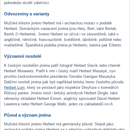
jednoduše skvělí válečníci.
Odvozeniny a varianty
Mužské křestní jméno Herbert má i archaickou mutaci v podobě
Heribert. Domáckými variacemi jména jsou Hery, Bert, také Bertek,
Bertík či Herbertek. Jméno Herbert se užívá i ve slovenštině, také v
angličtině, němčině, francouzštině, švédštině, dánštině, polštině nebo
maďarštině. Španělská podoba jména je Herberto, italská pak Erberto.
Významní nositelé
K českým nositelům jména patří fotograf Herbert Slavík nebo chemik
Herbert Morawetz. Patřil k nim i český malíř Herbert Masaryk, syn
prvního československého prezidenta Tomáše Garrigue Masaryka.
Dalšími nositeli jména pak byli například britský herec českého původu
Herbert Lom
, který se proslavil jako inspektor Dreyfuse v komediích
Růžový panter. Jméno nosil i britský astrofyzik Herbert Dingle, také
německý skladatel Herbert Eimert, anglický spisovatel David Herbert
Lawrence nebo Herbert George Wells, jeden ze zakladatelů sci-fi.
Původ a význam jména
Mužské křestní jméno Herbert má germánský původ. Stejně jako
archaická podoba jména Heribert se z němčiny výkladově překládá jako