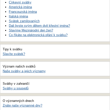
Církevní svátky
Americká jména
Francouzská jména
Italská jména
Svátek zamilovaných
Dali byste svým dětem dvě křestní jména?
Slavíme Mezinárodní den žen?
Co říkáte na elektronická přání k svátku?
Tipy k svátku
Slavíte svátek?
Význam našich svátků
Naše svátky a jejich významy
Svátky v zahraničí
Svátky u sousedů
O významných dnech
Znáte naše významné dny?