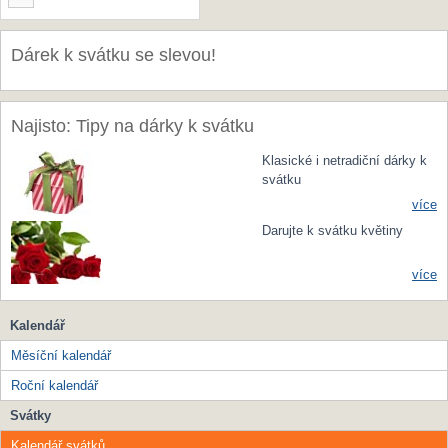
Dárek k svátku se slevou!
Najisto: Tipy na dárky k svátku
Klasické i netradiční dárky k
svátku
více
Darujte k svátku květiny
více
Kalendář
Měsíční kalendář
Roční kalendář
Svátky
Kalendář svátků