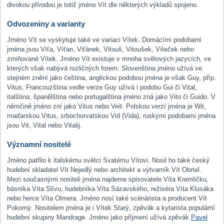
divokou přírodou je totiž jméno Vít dle některých výkladů spojeno.
Odvozeniny a varianty
Jméno Vít se vyskytuje také ve variaci Vítek. Domácími podobami
jména jsou Víťa, Víťan, Viťánek, Vitouš, Vitoušek, Víteček nebo
zmiňované Vítek. Jméno Vít existuje v mnoha světových jazycích, ve
kterých však nabývá rozličných forem. Slovenština jméno užívá ve
stejném znění jako čeština, anglickou podobou jména je však Guy, příp.
Vitus. Francouzština vedle verze Guy užívá i podobu Gui či Vital,
italština, španělština nebo portugalština jméno zná jako Vito či Guido. V
němčině jméno zní jako Vitus nebo Veit. Polskou verzí jména je Wit,
maďarskou Vitus, srbochorvatskou Vid (Vida), ruskými podobami jména
jsou Vit, Vital nebo Vitalij.
Významní nositelé
Jméno patřilo k italskému světci Svatému Vítovi. Nosil ho také český
hudební skladatel Vít Nejedlý nebo architekt a výtvarník Vít Obrtel.
Mezi současnými nositeli jména najdeme spisovatele Víta Kremličku,
básníka Víta Slívu, hudebníka Víta Sázavského, režiséra Víta Klusáka
nebo herce Víta Olmera. Jméno nosí také scénárista a producent Vít
Pokorný. Nositelem jména je i Vítek Starý, zpěvák a kytarista populární
hudební skupiny Mandrage. Jméno jako příjmení užívá zpěvák
Pavel