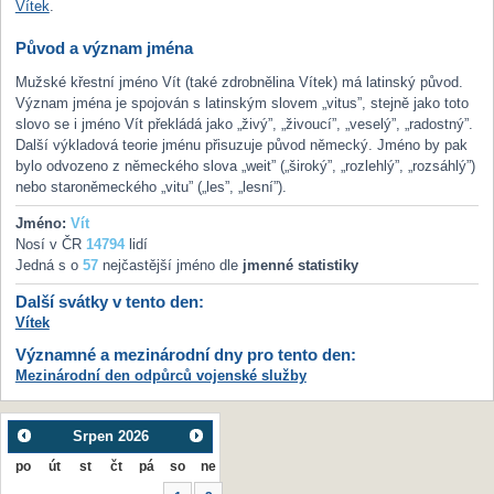
Vítek
.
Původ a význam jména
Mužské křestní jméno Vít (také zdrobnělina Vítek) má latinský původ.
Význam jména je spojován s latinským slovem „vitus”, stejně jako toto
slovo se i jméno Vít překládá jako „živý”, „živoucí”, „veselý”, „radostný”.
Další výkladová teorie jménu přisuzuje původ německý. Jméno by pak
bylo odvozeno z německého slova „weit” („široký”, „rozlehlý”, „rozsáhlý”)
nebo staroněmeckého „vitu” („les”, „lesní”).
Jméno:
Vít
Nosí v ČR
14794
lidí
Jedná s o
57
nejčastější jméno dle
jmenné statistiky
Další svátky v tento den:
Vítek
Významné a mezinárodní dny pro tento den:
Mezinárodní den odpůrců vojenské služby
Srpen
2026
po
út
st
čt
pá
so
ne