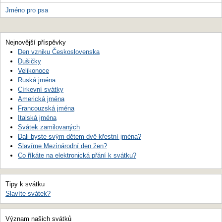
Jméno pro psa
Nejnovější příspěvky
Den vzniku Československa
Dušičky
Velikonoce
Ruská jména
Církevní svátky
Americká jména
Francouzská jména
Italská jména
Svátek zamilovaných
Dali byste svým dětem dvě křestní jména?
Slavíme Mezinárodní den žen?
Co říkáte na elektronická přání k svátku?
Tipy k svátku
Slavíte svátek?
Význam našich svátků