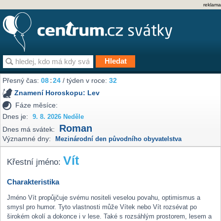
reklama
Přesný čas:
08
:
24
/ týden v roce:
32
Znamení Horoskopu:
Lev
Fáze měsíce:
Dnes je:
9. 8. 2026 Neděle
Roman
Dnes má svátek:
Významné dny:
Mezinárodní den původního obyvatelstva
Vít
Křestní jméno:
Charakteristika
Jméno Vít propůjčuje svému nositeli veselou povahu, optimismus a
smysl pro humor. Tyto vlastnosti může Vítek nebo Vít rozsévat po
širokém okolí a dokonce i v lese. Také s rozsáhlým prostorem, lesem a