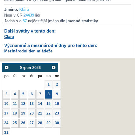
Jméno:
Klára
Nosí v ČR
24439
lidí
Jedná s o
57
nejčastější jméno dle
jmenné statistiky
Další svátky v tento den:
Clara
Významné a mezinárodní dny pro tento den:
Mezinárodní den mládeže
Srpen
2026
po
út
st
čt
pá
so
ne
1
2
3
4
5
6
7
8
9
10
11
12
13
14
15
16
17
18
19
20
21
22
23
24
25
26
27
28
29
30
31