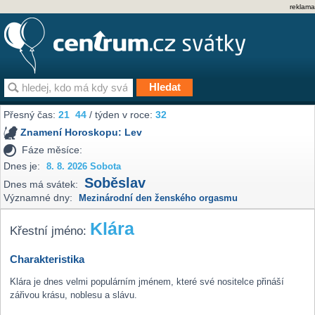
reklama
Přesný čas:
21
44
/ týden v roce:
32
Znamení Horoskopu:
Lev
Fáze měsíce:
Dnes je:
8. 8. 2026 Sobota
Soběslav
Dnes má svátek:
Významné dny:
Mezinárodní den ženského orgasmu
Klára
Křestní jméno:
Charakteristika
Klára je dnes velmi populárním jménem, které své nositelce přináší
zářivou krásu, noblesu a slávu.