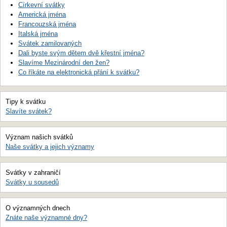
Církevní svátky
Americká jména
Francouzská jména
Italská jména
Svátek zamilovaných
Dali byste svým dětem dvě křestní jména?
Slavíme Mezinárodní den žen?
Co říkáte na elektronická přání k svátku?
Tipy k svátku
Slavíte svátek?
Význam našich svátků
Naše svátky a jejich významy
Svátky v zahraničí
Svátky u sousedů
O významných dnech
Znáte naše významné dny?