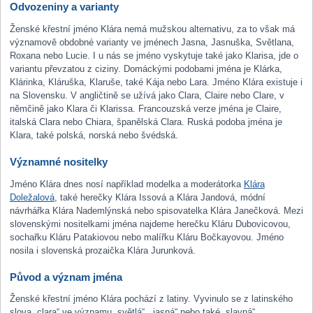
Odvozeniny a varianty
Ženské křestní jméno Klára nemá mužskou alternativu, za to však má
významově obdobné varianty ve jménech Jasna, Jasnuška, Světlana,
Roxana nebo Lucie. I u nás se jméno vyskytuje také jako Klarisa, jde o
variantu převzatou z ciziny. Domáckými podobami jména je Klárka,
Klárinka, Kláruška, Klaruše, také Kája nebo Lara. Jméno Klára existuje i
na Slovensku. V angličtině se užívá jako Clara, Claire nebo Clare, v
němčině jako Klara či Klarissa. Francouzská verze jména je Claire,
italská Clara nebo Chiara, španělská Clara. Ruská podoba jména je
Klara, také polská, norská nebo švédská.
Významné nositelky
Jméno Klára dnes nosí například modelka a moderátorka
Klára
Doležalová
, také herečky Klára Issová a Klára Jandová, módní
návrhářka Klára Nademlýnská nebo spisovatelka Klára Janečková. Mezi
slovenskými nositelkami jména najdeme herečku Kláru Dubovicovou,
sochařku Kláru Patakiovou nebo malířku Kláru Bočkayovou. Jméno
nosila i slovenská prozaička Klára Jurunková.
Původ a význam jména
Ženské křestní jméno Klára pochází z latiny. Vyvinulo se z latinského
slova „clara“ ve významu „světlá“, „jasná“ nebo také „slavná“.