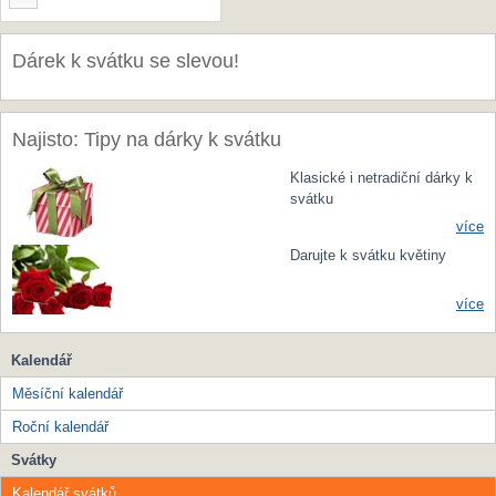
Dárek k svátku se slevou!
Najisto: Tipy na dárky k svátku
Klasické i netradiční dárky k
svátku
více
Darujte k svátku květiny
více
Kalendář
Měsíční kalendář
Roční kalendář
Svátky
Kalendář svátků