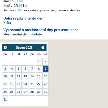
Jméno:
Clara
Nosí v ČR
55
lidí
Jedná s o
956
nejčastější jméno dle
jmenné statistiky
Další svátky v tento den:
Klára
Významné a mezinárodní dny pro tento den:
Mezinárodní den mládeže
Srpen
2026
po
út
st
čt
pá
so
ne
1
2
3
4
5
6
7
8
9
10
11
12
13
14
15
16
17
18
19
20
21
22
23
24
25
26
27
28
29
30
31