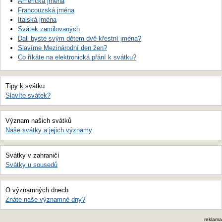
Americká jména
Francouzská jména
Italská jména
Svátek zamilovaných
Dali byste svým dětem dvě křestní jména?
Slavíme Mezinárodní den žen?
Co říkáte na elektronická přání k svátku?
Tipy k svátku
Slavíte svátek?
Význam našich svátků
Naše svátky a jejich významy
Svátky v zahraničí
Svátky u sousedů
O významných dnech
Znáte naše významné dny?
reklama