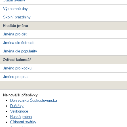
Státní svátky
Významné dny
Školní prázdniny
Hledáte jméno
Jména pro děti
Jména dle četnosti
Jména dle popularity
Zvířecí kalendář
Jméno pro kočku
Jméno pro psa
Nejnovější příspěvky
Den vzniku Československa
Dušičky
Velikonoce
Ruská jména
Církevní svátky