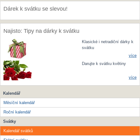
Dárek k svátku se slevou!
Najisto: Tipy na dárky k svátku
Klasické i netradiční dárky k
svátku
více
Darujte k svátku květiny
více
Kalendář
Měsíční kalendář
Roční kalendář
Svátky
Kalendář svátků