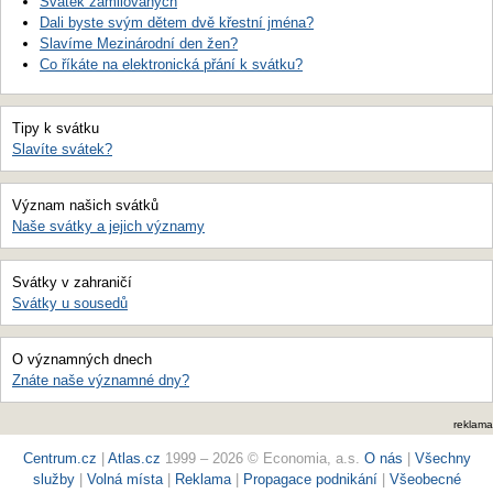
Svátek zamilovaných
Dali byste svým dětem dvě křestní jména?
Slavíme Mezinárodní den žen?
Co říkáte na elektronická přání k svátku?
Tipy k svátku
Slavíte svátek?
Význam našich svátků
Naše svátky a jejich významy
Svátky v zahraničí
Svátky u sousedů
O významných dnech
Znáte naše významné dny?
reklama
Centrum.cz
|
Atlas.cz
1999 – 2026 © Economia, a.s.
O nás
|
Všechny
služby
|
Volná místa
|
Reklama
|
Propagace podnikání
|
Všeobecné