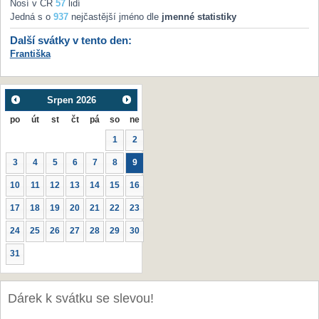
Nosí v ČR
57
lidí
Jedná s o
937
nejčastější jméno dle
jmenné statistiky
Další svátky v tento den:
Františka
Srpen
2026
po
út
st
čt
pá
so
ne
1
2
3
4
5
6
7
8
9
10
11
12
13
14
15
16
17
18
19
20
21
22
23
24
25
26
27
28
29
30
31
Dárek k svátku se slevou!