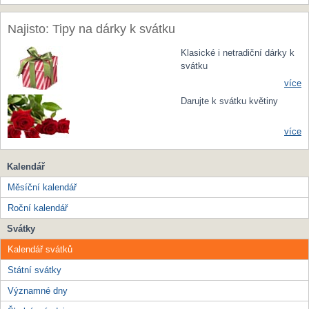
Najisto: Tipy na dárky k svátku
Klasické i netradiční dárky k
svátku
více
Darujte k svátku květiny
více
Kalendář
Měsíční kalendář
Roční kalendář
Svátky
Kalendář svátků
Státní svátky
Významné dny