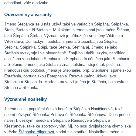
odhodlání, vůle a odvaha.
Odvozeniny a varianty
Jméno Štepánka se u nás užívá také ve variacích Štěpána, Štěpánka,
Štefa, Štefanie či Stefanie. Mužskými alternativami jsou jména Štěpán,
také Štepán a Štefan. Významově je příbuzné i se jmény Viktorie a
Vítězslava. Domáckými podobami jména Štěpánka jsou Štěpka,
Štěpina, Štěpinka, Štěpi, také Štefka, Štefina aj. Jméno se jako
Štefánia vyskytuje i ve slovenštině. Znají ho i další jazyky, například
angličtina v podobách Stephanie a Stephana či němčina jako Stephanie
a Stefanie. Jméno jako Stefania zná i italština, stejně tak polština.
Francouzskou podobou jména je Stéphanie, příp. Stéphane, španělskou
Estefania, portugalskou Estephania. Rusové jméno užívají jako
Stefanija a Stepanida. Maďarskou verzí jména je Stefánia, bulharskou
Stefana a Stefanka.
Významné nositelky
Jméno nosila populární česká herečka Štěpánka Haničincová, také
operní pěvkyně Štěpánka Petrová či Štěpánka Štěpánová. Dnes jméno
náleží k českým herečkám Štěpánce Ranošové a Štěpánce
Křesťanové, také ke sportovkyním. Mj. ho nosí dvojnásobná olympijská
vítězka
Štěpánka Hilgertová
, vodní slalomářka. Nositelkou jména je