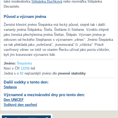
také moderátorka
Štěpánka Duchková
nebo novinářka Štěpánka
Decastelo.
Původ a význam jména
Ženské křestní jméno Štepánka má řecký původ, stejně tak i další
varianty jména Štěpánka, Štefa, Štefánie či Stefanie. Vzniklo zřejmě
jako ženská přechýlenina jména Štefan, Štěpán. Význam jména je
odvozen od řeckého Stephanos s významem „věnec”. Jméno Štepánka
se tak překládá jako „ověnčená”, „korunovaná” či „vítězka”. Právě
vavřínový věnec se totiž ve starém Řecku užíval jako pocta vítězům,
byli jím korunováni významní lidé.
Jméno:
Štepánka
Nosí v ČR
12256
lidí
Jedná s o
82
nejčastější jméno dle
jmenné statistiky
Další svátky v tento den:
Stefanie
Významné a mezinárodní dny pro tento den:
Den UNICEF
Světový den spoření