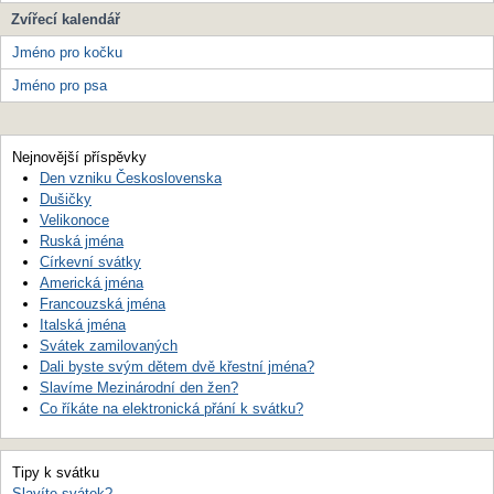
Zvířecí kalendář
Jméno pro kočku
Jméno pro psa
Nejnovější příspěvky
Den vzniku Československa
Dušičky
Velikonoce
Ruská jména
Církevní svátky
Americká jména
Francouzská jména
Italská jména
Svátek zamilovaných
Dali byste svým dětem dvě křestní jména?
Slavíme Mezinárodní den žen?
Co říkáte na elektronická přání k svátku?
Tipy k svátku
Slavíte svátek?