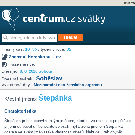
reklama
Přesný čas:
16
35
/ týden v roce:
32
Znamení Horoskopu:
Lev
Fáze měsíce:
Dnes je:
8. 8. 2026 Sobota
Soběslav
Dnes má svátek:
Významné dny:
Mezinárodní den ženského orgasmu
Štepánka
Křestní jméno:
Charakteristika
Štepánka je bezpochyby milým jménem, které i své nositelce propůjčuje
příjemnou povahu. Nenechte se však mýlit, žena jménem Štepánka
dostala ve svém jménu také vlastnosti vítězů. Nebude ji tak chybět